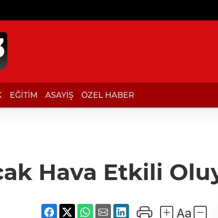
K
EĞİTİM
ASAYİŞ
ÖZEL HABER
cak Hava Etkili Olu