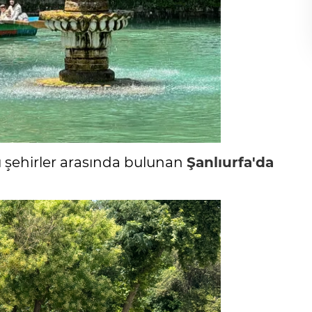
ü şehirler arasında bulunan
Şanlıurfa'da