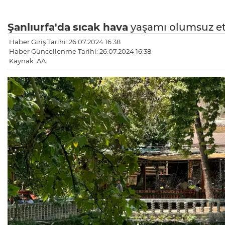
Şanlıurfa'da
sıcak hava
yaşamı olumsuz etk
Haber Giriş Tarihi: 26.07.2024 16:38
Haber Güncellenme Tarihi: 26.07.2024 16:38
Kaynak: AA