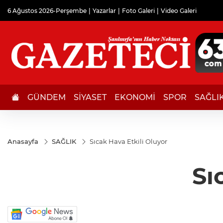
6 Ağustos 2026-Perşembe
Yazarlar
Foto Galeri
Video Galeri
GÜNDEM
SİYASET
EKONOMİ
SPOR
SAĞLI
Anasayfa
SAĞLIK
Sıcak Hava Etkili Oluyor
Sı