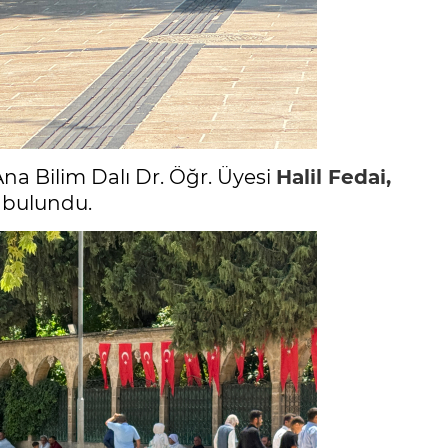
na Bilim Dalı Dr. Öğr. Üyesi
Halil Fedai,
a bulundu.