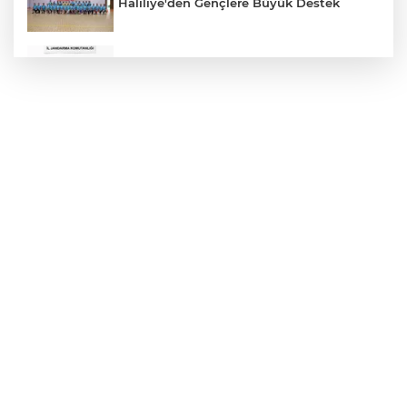
Haliliye'den Gençlere Büyük Destek
Çok Sayıda Ürün Ele Geçirildi
Hikmet Başak’tan Ulaşım Çalışması
Atatürk Bulvarında Asfalt Yenileniyor
Gazze'de Soykırım Devam Ediyor