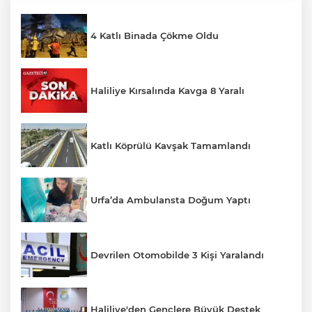
4 Katlı Binada Çökme Oldu
Haliliye Kırsalında Kavga 8 Yaralı
Katlı Köprülü Kavşak Tamamlandı
Urfa’da Ambulansta Doğum Yaptı
Devrilen Otomobilde 3 Kişi Yaralandı
Haliliye'den Gençlere Büyük Destek