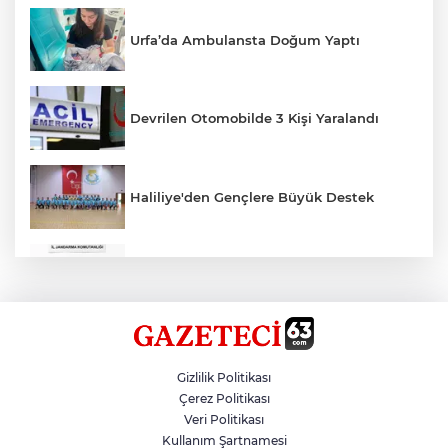
Urfa’da Ambulansta Doğum Yaptı
Devrilen Otomobilde 3 Kişi Yaralandı
Haliliye'den Gençlere Büyük Destek
Çok Sayıda Ürün Ele Geçirildi
Hikmet Başak’tan Ulaşım Çalışması
Gizlilik Politikası
Çerez Politikası
Veri Politikası
Atatürk Bulvarında Asfalt Yenileniyor
Kullanım Şartnamesi