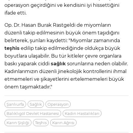
operasyon geçirdiğini ve kendisini iyi hissettiğini
ifade etti.
Op. Dr. Hasan Burak Rastgeldi de miyomların
düzenli takip edilmesinin büyük önem taşıdığını
belirterek, şunları kaydetti: "Miyomlar zamanında
teşhis
edilip takip edilmediğinde oldukça büyük
boyutlara ulaşabilir. Bu tür kitleler çevre organlara
baskı yaparak ciddi
sağlık
sorunlarına neden olabilir.
Kadınlarımızın düzenli jinekolojik kontrollerini ihmal
etmemeleri ve şikayetlerini ertelememeleri büyük
önem taşımaktadır."
Şanlıurfa
Sağlık
Operasyon
Balıklıgöl Devlet Hastanesi
Kadın Hastalıkları
Karın Şişliği
Teşhis
Karın Ağrısı