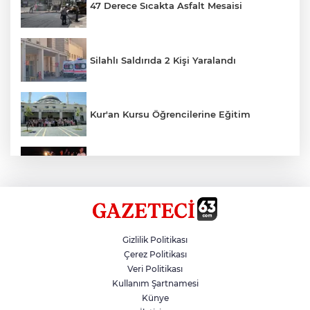
47 Derece Sıcakta Asfalt Mesaisi
Silahlı Saldırıda 2 Kişi Yaralandı
Kur'an Kursu Öğrencilerine Eğitim
Otomobil Eşeğe Çarptı 4 Yaralı
Siverek’te Mahmut Gülel Dönemi
Gizlilik Politikası
Çerez Politikası
Veri Politikası
Filistin Konvoyuna Coşkulu Karşılama
Kullanım Şartnamesi
Künye