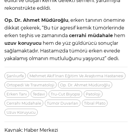
edildi ve oluşan kemik defekti sement yardımıyla
rekonstrükte edildi.
Op. Dr. Ahmet Müdüroğlu
, erken tanının önemine
dikkat çekerek, “Bu tür agresif kemik tümörlerinde
erken teşhis ve zamanında
cerrahi müdahale
hem
uzuv koruyucu
hem de yüz güldürücü sonuçlar
sağlamaktadır. Hastamızda tümörü erken evrede
yakalamış olmanın mutluluğunu yaşıyoruz” dedi.
Şanlıurfa
Mehmet Akif İnan Eğitim Ve Araştırma Hastanesi
Ortopedi Ve Travmatoloji
Op. Dr. Ahmet Müdüroğlu
Erken Tanı
Tedavi
Tru-Cut Biyopsi
Patoloji
Cerrahi Müdahale
Tümör Duvarları
Tibial Plato
Uzuv Koruyucu
Kaynak: Haber Merkezi