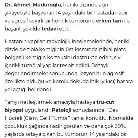
Dr. Ahmet Müdüroğlu
, her iki dizinde ağrı
şikâyetiyle başvuran 14 yaşındaki bir hastada nadir
ve agresif seyirli bir kemik tümörünü
erken tanı
ile
başarılı şekilde
tedavi
etti.
Hastanın yapılan radyolojik incelemelerinde, her iki
dizde de tibia kemiğinin üst kısmında (tibial plato
bölgesi) kemiğin korteksini destrükte eden, sıvı
içerikli tümöral yapılar tespit edildi. Detaylı
değerlendirmeler sonucunda, lezyonların agresif
özellikte olduğu ve kemik dokuda litik (yıkıcı) hasara
yol açtığı belirlendi.
Tanıyı netleştirmek amacıyla hastaya
tru-cut
biyopsi
uygulandı.
Patoloji
sonuçlarında, “Dev
Hücreli (Giant Cell) Tümör” tanısı konuldu. Normalde
çocukluk çağında nadir görülen ve daha çok 30’lu
yaşlarda ortaya çıkan bu tümörün, 14 yaşındaki bir