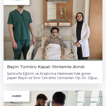
Beyin Tümörü Kapalı Yöntemle Alındı
Şanlıurfa Eğitim ve Araştırma Hastanesi’nde görev
yapan Beyin ve Sinir Cerrahisi Uzmanları Op. Dr. Oğuz
Akçakülü ve Op. Dr. Ecem Cemre Ceylancinli’nin da yer
aldığı ekip, zorlu bir ameliyata daha imza attı. Daha
önce il dışındaki merkezlerde kraniofaringioma
tanısıyla ameliyat edilen hasta, son dönemde artan
HABER
şikayetleri üzerine yeniden tedavi altına alındı. Beyin
tabanında, şah damarı, görme sinirleri ve hormon