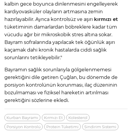
kalbin gece boyunca dinlenmesini engelleyerek
kardiyovasküler olayların artmasına zemin
hazırlayabilir. Ayrıca kontrolsüz ve aşırı
kırmızı et
tüketiminin damarlardan böbreklere kadar tüm
vücudu ağır bir mikroskobik stres altına sokar.
Bayram sofralarında yapılacak tek öğünlük aşırı
kaçamak dahi kronik hastalarda ciddi sağlık
sorunlarını tetikleyebilir."
Bayramın sağlık sorunlarıyla gölgelenmemesi
gerektiğini dile getiren Çuğlan, bu dönemde de
porsiyon kontrolünün korunması, ilaç düzeninin
bozulmaması ve fiziksel hareketin artırılması
gerektiğini sözlerine ekledi.
Kurban Bayramı
Kırmızı Et
Kolesterol
Porsiyon Kontrolü
Protein Tüketimi
Sindirim Sistemi