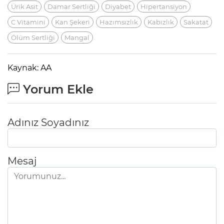
Ürik Asit
Damar Sertliği
Diyabet
Hipertansiyon
C Vitamini
Kan Şekeri
Hazımsızlık
Kabızlık
Sakatat
Ölüm Sertliği
Mangal
Kaynak: AA
Yorum Ekle
Adınız Soyadınız
Mesaj