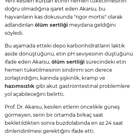
Yeni kesilen kurban etinin hemen tüketilmesinin
doğru olmadığına işaret eden Akarsu, bu
hayvanların kas dokusunda "rigor mortis" olarak
adlandırılan
ölüm sertliği
meydana geldiğini
söyledi.
Bu aşamada etteki depo karbonhidratların laktik
aside dönüştüğünü, etin pH seviyesinin düştüğünü
ifade eden Akarsu,
ölüm sertliği
sürecindeki etin
hemen tüketilmesinin sindirimi son derece
zorlaştırdığını, karında şişkinlik, kramp ve
hazımsızlık
gibi akut gastrointestinal problemlere
yol açabileceğini belirtti.
Prof. Dr. Akarsu, kesilen etlerin öncelikle güneş
görmeyen, serin bir ortamda birkaç saat
bekletildikten sonra buzdolabında en az 24 saat
dinlendirilmesi gerektiğini ifade etti.