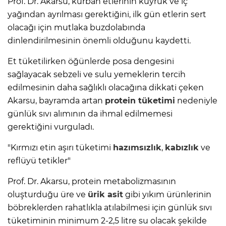
Prof. Dr. Akarsu, kurban etlerinin kuyruk ve iç
yağından ayrılması gerektiğini, ilk gün etlerin sert
olacağı için mutlaka buzdolabında
dinlendirilmesinin önemli olduğunu kaydetti.
Et tüketilirken öğünlerde posa dengesini
sağlayacak sebzeli ve sulu yemeklerin tercih
edilmesinin daha sağlıklı olacağına dikkati çeken
Akarsu, bayramda artan
protein tüketimi
nedeniyle
günlük sıvı alımının da ihmal edilmemesi
gerektiğini vurguladı.
"Kırmızı etin aşırı tüketimi
hazımsızlık
,
kabızlık
ve
reflüyü tetikler"
Prof. Dr. Akarsu, protein metabolizmasının
oluşturduğu üre ve
ürik asit
gibi yıkım ürünlerinin
böbreklerden rahatlıkla atılabilmesi için günlük sıvı
tüketiminin minimum 2-2,5 litre su olacak şekilde