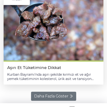
Aşırı Et Tüketimine Dikkat
Kurban Bayramı’nda aşırı şekilde kırmızı et ve ağır
yemek tüketiminin kolesterol, ürik asit ve tansiyon
değerlerini olumsuz etkileyerek kalp-damar hastalıkları
başta olmak üzere ciddi sağlık sorunlarına yol
açabileceği bildirildi. Kanuni Sultan Süleyman Eğitim
ve Araştırma Hastanesi İç Hastalıkları Kliniği'nden Prof.
Daha Fazla Göster
Dr. Murat Akarsu, AA muhabirine, bayram döneminde
metabolik dengeyi korumanın temel kuralının porsiyon