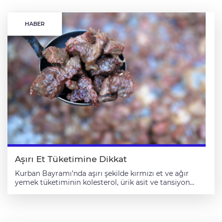
HABER
Aşırı Et Tüketimine Dikkat
Kurban Bayramı’nda aşırı şekilde kırmızı et ve ağır
yemek tüketiminin kolesterol, ürik asit ve tansiyon
değerlerini olumsuz etkileyerek kalp-damar hastalıkları
başta olmak üzere ciddi sağlık sorunlarına yol
açabileceği bildirildi. Kanuni Sultan Süleyman Eğitim
ve Araştırma Hastanesi İç Hastalıkları Kliniği'nden Prof.