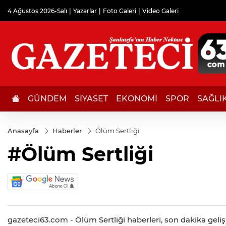
4 Ağustos 2026-Salı
Yazarlar
Foto Galeri
Video Galeri
GÜNDEM
SİYASET
EKONOMİ
SPOR
SAĞLI
Anasayfa
Haberler
Ölüm Sertliği
#Ölüm Sertliği
gazeteci63.com - Ölüm Sertliği haberleri, son dakika gelişm