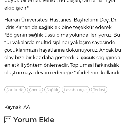
büyük bir emek verildi. Bu başarı, tam anlamıyla
ekip işidir."
Harran Üniversitesi Hastanesi Başhekimi Doç. Dr.
İdris Kırhan da
sağlık
ekibine teşekkür ederek
"Bölgenin
sağlık
üssü olma yolunda ilerliyoruz. Bu
tür vakalarda multidisipliner yaklaşım sayesinde
çocuklarımızın hayatlarına dokunuyoruz. Ancak bu
olay bize bir kez daha gösterdi ki
çocuk
sağlığında
en etkili yöntem önlemedir. Toplumsal farkındalık
oluşturmaya devam edeceğiz." ifadelerini kullandı.
Şanlıurfa
Çocuk
Sağlık
Lavabo Açıcı
Tedavi
Kaynak: AA
Yorum Ekle