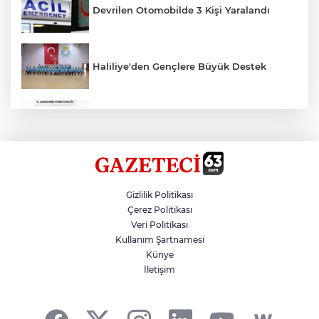
Devrilen Otomobilde 3 Kişi Yaralandı
Haliliye'den Gençlere Büyük Destek
Çok Sayıda Ürün Ele Geçirildi
Hikmet Başak’tan Ulaşım Çalışması
Gizlilik Politikası
Çerez Politikası
Veri Politikası
Atatürk Bulvarında Asfalt Yenileniyor
Kullanım Şartnamesi
Künye
İletişim
Gazze'de Soykırım Devam Ediyor