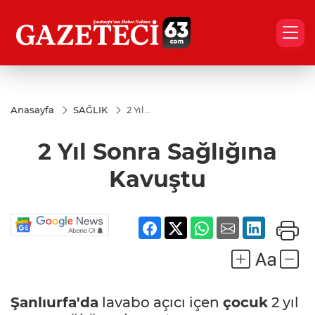
Anasayfa
SAĞLIK
2 Yıl
Sonra
Sağlığına
2 Yıl Sonra Sağlığına
Kavuştu
Kavuştu
Şanlıurfa'da
lavabo açıcı içen
çocuk
2 yıl