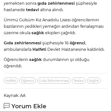
yemekten sonra
gıda zehirlenmesi
şüphesiyle
hastanede
tedavi
altına alındı.
Ümmü Gülsüm Kız Anadolu Lisesi öğrencilerinin
bazılarının yedikleri yemeğin ardından fenalaşması
üzerine okula
sağlık
ekipleri çağrıldı.
Gıda zehirlenmesi
şüphesiyle 16
öğrenci
,
ambulanslarla
Halfeti
Devlet Hastanesine kaldırıldı.
Öğrencilerin
sağlık
durumlarının iyi olduğu
öğrenildi.
Halfeti
Öğrenci
Gıda Zehirlenmesi
Tedavi
Sağlık
Kaynak: AA
Yorum Ekle