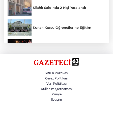
Silahlı Saldırıda 2 Kişi Yaralandı
Kur'an Kursu Öğrencilerine Eğitim
Otomobil Eşeğe Çarptı 4 Yaralı
Siverek’te Mahmut Gülel Dönemi
Gizlilik Politikası
Çerez Politikası
Veri Politikası
Filistin Konvoyuna Coşkulu Karşılama
Kullanım Şartnamesi
Künye
İletişim
Kazada 1 Kişi Öldü, 1 Kişi Yaralandı