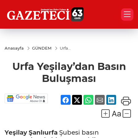
Anasayfa
GÜNDEM
Urfa
Yeşilay’dan
Basın
Urfa Yeşilay’dan Basın
Buluşması
Buluşması
Yeşilay
Şanlıurfa
Şubesi basın