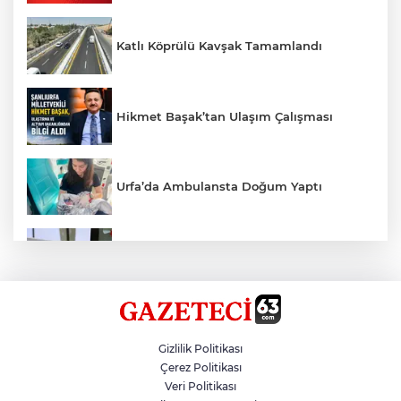
Katlı Köprülü Kavşak Tamamlandı
Hikmet Başak’tan Ulaşım Çalışması
Urfa’da Ambulansta Doğum Yaptı
Devrilen Otomobilde 3 Kişi Yaralandı
Sezon 18 Ağustos'ta Başlayacak
Gizlilik Politikası
Çerez Politikası
Veri Politikası
Fenerbahçe, Avantaj Elde Etti