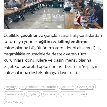
Özellikle
çocuklar
ve gençleri zararlı alışkanlıklardan
korumaya yönelik
eğitim
ve
bilinçlendirme
çalışmalarına büyük önem verdiklerini aktaran Çiftçi,
bağımlılıkla mücadelede destek veren tüm
kurumlara, gönüllülere ve basın mensuplarına
teşekkür ederek, toplumun her kesimini Yeşilayın
çalışmalarına destek olmaya davet etti.
Yeşilay
Bağımlılıkla Mücadele
Şanlıurfa
Aziz Çiftçi
Farkındalık
Eğitim
Çocuklar
Bilinçlendirme
Karaköprü