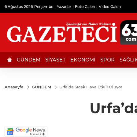
6 Ağustos 2026-Perşembe
Yazarlar
Foto Galeri
Video Galeri
GÜNDEM
SİYASET
EKONOMİ
SPOR
SAĞLI
Anasayfa
GÜNDEM
Urfa’da Sıcak Hava Etkili Oluyor
Urfa’d