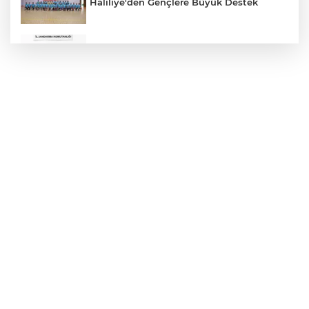
Haliliye'den Gençlere Büyük Destek
Çok Sayıda Ürün Ele Geçirildi
Hikmet Başak’tan Ulaşım Çalışması
Atatürk Bulvarında Asfalt Yenileniyor
Gazze'de Soykırım Devam Ediyor