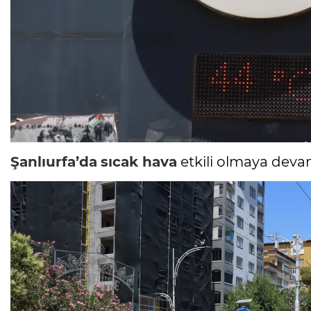
Şanlıurfa’da
sıcak hava
etkili olmaya deva