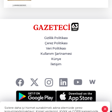
Çok Sayıda Ürün Ele Geçirildi
Hikmet Başak’tan Ulaşım Çalışması
Gizlilik Politikası
Çerez Politikası
Veri Politikası
Atatürk Bulvarında Asfalt Yenileniyor
Kullanım Şartnamesi
Künye
İletişim
Gazze'de Soykırım Devam Ediyor
Sizlere daha iyi hizmet sunabilmek adına sitemizde çerez
Şanlıurfa'nın Haber Noktası... -
HABER YAZILIMI
ve
konumlandırmaktayız. Kişisel verileriniz, KVKK ve GDPR kapsamında