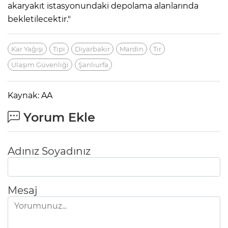
akaryakıt istasyonundaki depolama alanlarında
bekletilecektir."
Kar Yağışı
Tipi
Diyarbakır
Mardin
Tır
Ulaşım Güvenliği
Şanlıurfa
Kaynak: AA
Yorum Ekle
Adınız Soyadınız
Mesaj