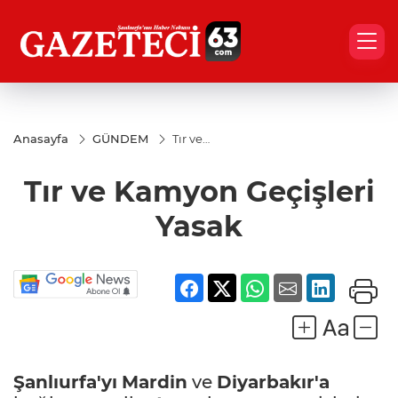
Anasayfa
GÜNDEM
Tır ve
Kamyon
Geçişleri
Tır ve Kamyon Geçişleri
Yasak
Yasak
Şanlıurfa'yı
Mardin
ve
Diyarbakır'a