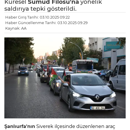
Küresel
Sumud Filosu'na
yönelik
saldırıya tepki gösterildi.
Haber Giriş Tarihi: 03.10.2025 09:22
Haber Güncellenme Tarihi: 03.10.2025 09:29
Kaynak: AA
Şanlıurfa'nın
Siverek ilçesinde düzenlenen araç