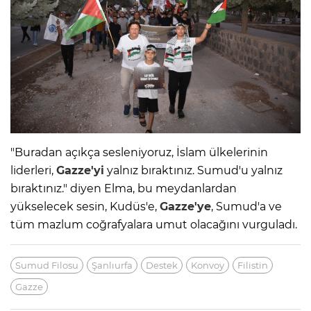
"Buradan açıkça sesleniyoruz, İslam ülkelerinin
liderleri,
Gazze'yi
yalnız bıraktınız. Sumud'u yalnız
bıraktınız." diyen Elma, bu meydanlardan
yükselecek sesin, Kudüs'e,
Gazze'ye
, Sumud'a ve
tüm mazlum coğrafyalara umut olacağını vurguladı.
Sumud Filosu
Şanlıurfa
Destek
Konvoy
Filistin
Gazze