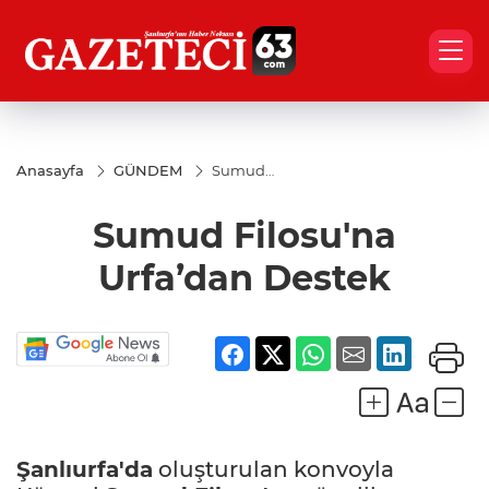
Anasayfa
GÜNDEM
Sumud
Filosu'na
Urfa’dan
Sumud Filosu'na
Destek
Urfa’dan Destek
Şanlıurfa'da
oluşturulan konvoyla