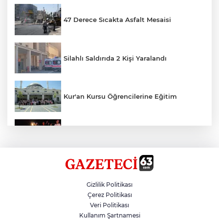
47 Derece Sıcakta Asfalt Mesaisi
Silahlı Saldırıda 2 Kişi Yaralandı
Kur'an Kursu Öğrencilerine Eğitim
Otomobil Eşeğe Çarptı 4 Yaralı
Siverek’te Mahmut Gülel Dönemi
Gizlilik Politikası
Çerez Politikası
Veri Politikası
Filistin Konvoyuna Coşkulu Karşılama
Kullanım Şartnamesi