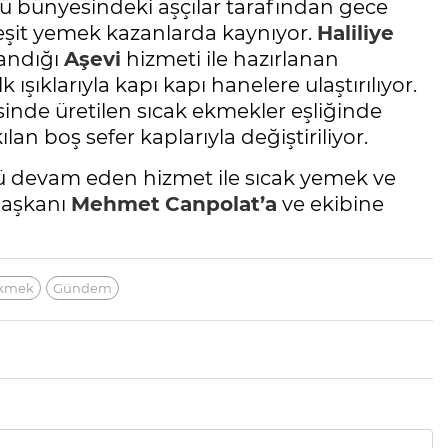
ü bünyesindeki aşçılar tarafından gece
 çeşit yemek kazanlarda kaynıyor.
Haliliye
landığı
Aşevi
hizmeti ile hazırlanan
ışıklarıyla kapı kapı hanelere ulaştırılıyor.
inde üretilen sıcak ekmekler eşliğinde
lan boş sefer kaplarıyla değiştiriliyor.
nü devam eden hizmet ile sıcak yemek ve
aşkanı
Mehmet
Canpolat’a
ve ekibine
kmek
Gündem