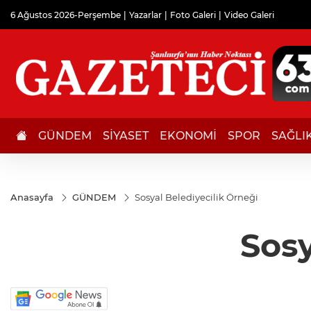
6 Ağustos 2026-Perşembe
Yazarlar
Foto Galeri
Video Galeri
GÜNDEM
SİYASET
EKONOMİ
SPOR
SAĞLI
Anasayfa
GÜNDEM
Sosyal Belediyecilik Örneği
Sosy