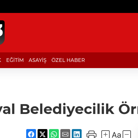
K
EĞİTİM
ASAYİŞ
ÖZEL HABER
al Belediyecilik Ö