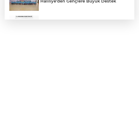
Haliliye'den Gençlere Büyük Destek
Çok Sayıda Ürün Ele Geçirildi
Hikmet Başak’tan Ulaşım Çalışması
Atatürk Bulvarında Asfalt Yenileniyor
Gazze'de Soykırım Devam Ediyor