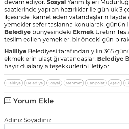
devam ediyor.
Sosyal
Yarım İşleri Müdürlüğ
saatlerinde yapılan hazırlıklar ile günlük 3
ilçesinde ikamet eden vatandaşların fayda
yemekler sefer taslarına konularak, günün ilk 
Belediye
bünyesindeki
Ekmek
Üretim Tesis
teslim edilen yemekler, bir önceki gün bırakı
Haliliye
Belediyesi tarafından yılın 365 gü
ekmeklerin ulaştığı vatandaşlar,
Belediye
B
hayır dualarıyla teşekkürlerini iletiyor.
Haliliye
Belediye
Sosyal
Mehmet
Canpolat
Aşevi
E
Yorum Ekle
Adınız Soyadınız