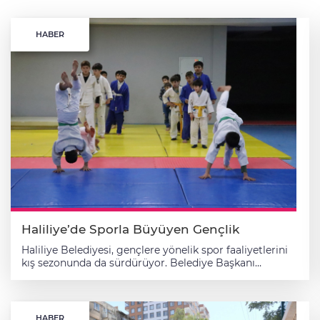
HABER
Haliliye’de Sporla Büyüyen Gençlik
Haliliye Belediyesi, gençlere yönelik spor faaliyetlerini
kış sezonunda da sürdürüyor. Belediye Başkanı
Mehmet Canpolat’ın talimatlarıyla hayata geçirilen Kış
Spor Okulları kapsamında, gençlere ücretsiz judo
eğitimi veriliyor. Haliliye Belediyesi, sporla iç içe bir
gençlik hedefi doğrultusunda çalışmalarını aralıksız
HABER