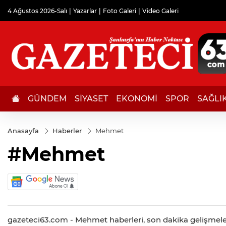
4 Ağustos 2026-Salı
Yazarlar
Foto Galeri
Video Galeri
GÜNDEM
SİYASET
EKONOMİ
SPOR
SAĞLI
Anasayfa
Haberler
Mehmet
#Mehmet
gazeteci63.com - Mehmet haberleri, son dakika gelişmeleri,