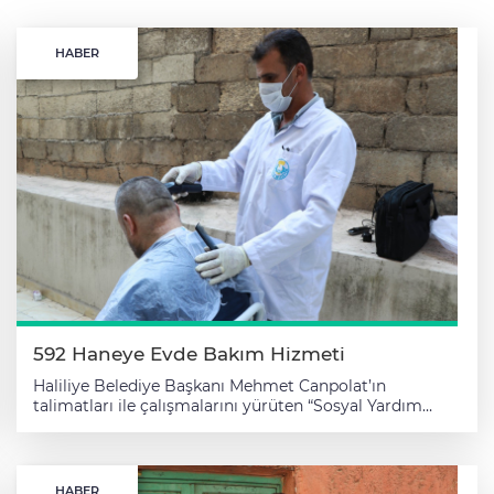
HABER
592 Haneye Evde Bakım Hizmeti
Haliliye Belediye Başkanı Mehmet Canpolat’ın
talimatları ile çalışmalarını yürüten “Sosyal Yardım
İşleri Müdürlüğü, “Gönüllere Dokunacağız” anlayışıyla
ihtiyaç sahibi ailelerin yanında olmaya devam ediyor.
Haliliye’de ikamet eden ihtiyaç sahibi vatandaşlara
yönelik Aşevi, Glutensiz Ekmek Fırını, Sosyal ve Giyim
HABER