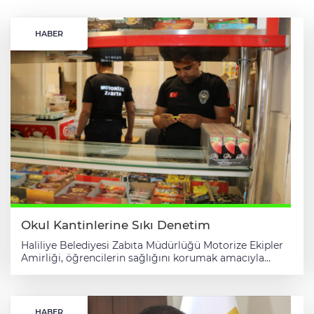
HABER
Okul Kantinlerine Sıkı Denetim
Haliliye Belediyesi Zabıta Müdürlüğü Motorize Ekipler
Amirliği, öğrencilerin sağlığını korumak amacıyla
ilçedeki okul kantinlerinde kapsamlı bir denetim
gerçekleştirdi. Belediye Başkanı Mehmet Canpolat’ın
talimatları doğrultusunda “Huzurun ve Güvenin Kalbi”
sloganıyla yürütülen denetimlerde ekipler, kantinlerde
HABER