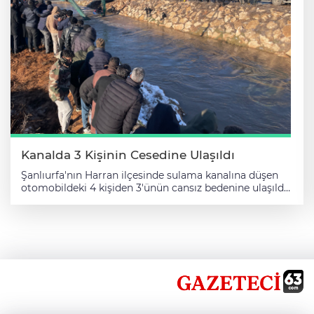
Ertuğrulgazi, Bahçelievler, Yavuz Selim, Kamberiye ve
Süleymaniye mahallelerinde ise birer ekip yol yapım ve
üstyapı çalışmalarını sürdürüyor. Merkez mahallelerin
yanı sıra kırsal bölgelerde de çalışmalar devam ediyor.
Ekiplerden biri Sendebelen Mahallesi’nde yol
düzenleme ve iyileştirme faaliyetlerini yürütüyor. Fen
İşleri Müdürlüğü yetkilileri, merkez ve kırsal
mahallelerdeki çalışmaların belirlenen program
dahilinde planlı ve koordineli şekilde devam edeceğini
belirtirken, yapılan hizmetlerden memnuniyet duyan
vatandaşlar da Başkan Mehmet Canpolat’a ve belediye
ekiplerine teşekkür etti.
Kanalda 3 Kişinin Cesedine Ulaşıldı
Şanlıurfa'nın Harran ilçesinde sulama kanalına düşen
otomobildeki 4 kişiden 3'ünün cansız bedenine ulaşıldı.
Halil Gündüz yönetimindeki henüz plakası tespit
edilemeyen otomobil, kırsal Buğdaytepe Mahallesi
yakınlarında sulama kanalına düştü. İhbar üzerine kaza
yerine itfaiye, jandarma, ambulans ve arama kurtarma
ekipleri yönlendirildi. Otomobilde bulunduğu
değerlendirilen 4 kişi için kurtarma çalışması başlatıldı.
Harran Kaymakamı Harun Reşit Han ile Belediye
Başkanı Mahmut Özyavuz da çalışmaları olay yerinden
takip etti. Otomobildeki 4 kişiden 3 çocuğun cansız
bedenine ulaşıldı, kayıp baba Halil Gündüz için arama