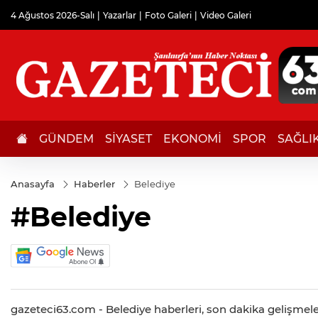
4 Ağustos 2026-Salı
Yazarlar
Foto Galeri
Video Galeri
GÜNDEM
SİYASET
EKONOMİ
SPOR
SAĞLI
Anasayfa
Haberler
Belediye
#Belediye
gazeteci63.com - Belediye haberleri, son dakika gelişmeleri