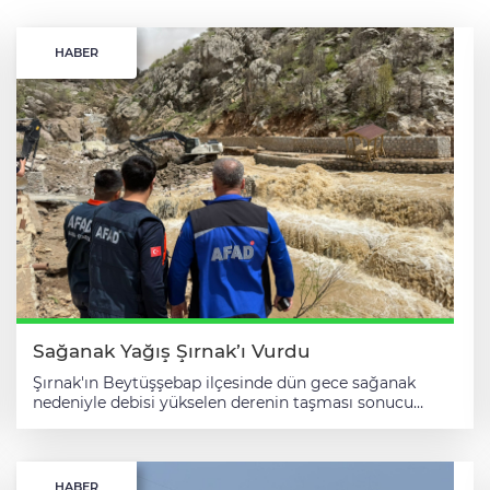
HABER
Sağanak Yağış Şırnak’ı Vurdu
Şırnak'ın Beytüşşebap ilçesinde dün gece sağanak
nedeniyle debisi yükselen derenin taşması sonucu
hasar gören bölgede çalışma başlatıldı. Kent
merkezinde dün gece etkili olan sağanak hayatı
olumsuz etkiledi. Karşıyaka Mahallesi'nde yağış
nedeniyle su debisi yükselen dere taştı, dere üzerindeki
HABER