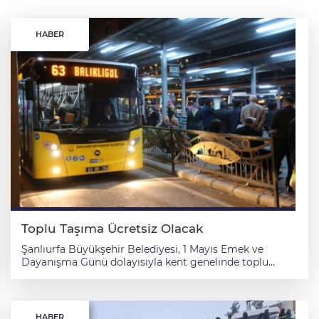
HABER
Toplu Taşıma Ücretsiz Olacak
Şanlıurfa Büyükşehir Belediyesi, 1 Mayıs Emek ve
Dayanışma Günü dolayısıyla kent genelinde toplu
taşıma hizmetlerinin ücretsiz olacağını duyurdu.
Belediye tarafından yapılan açıklamada, uygulamanın
vatandaşların bayramı daha rahat ve güvenli bir şekilde
geçirebilmesi amacıyla hayata geçirildiği belirtildi.
HABER