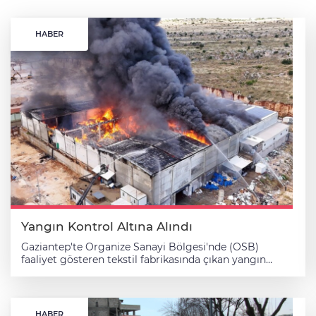
HABER
Yangın Kontrol Altına Alındı
Gaziantep'te Organize Sanayi Bölgesi'nde (OSB)
faaliyet gösteren tekstil fabrikasında çıkan yangın
kontrol altına alındı. 5. OSB'de bulunan bir tekstil
fabrikasında henüz bilinmeyen nedenle yangın çıktı.
İhbar üzerine olay yerine itfaiye, polis ve sağlık ekipleri
sevk edildi. Ekipler, yangının kontrol altına alınarak
HABER