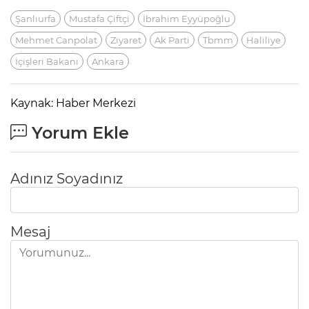
Şanlıurfa
Mustafa Çiftçi
İbrahim Eyyüpoğlu
Mehmet Canpolat
Ziyaret
Ak Parti
Tbmm
Haliliye
İçişleri Bakanı
Ankara
Kaynak: Haber Merkezi
Yorum Ekle
Adınız Soyadınız
Mesaj