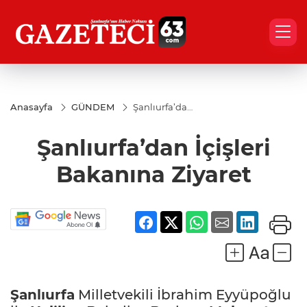
Anasayfa
GÜNDEM
Şanlıurfa’dan
İçişleri
Bakanına
Şanlıurfa’dan İçişleri
Ziyaret
Bakanına Ziyaret
Şanlıurfa
Milletvekili İbrahim Eyyüpoğlu