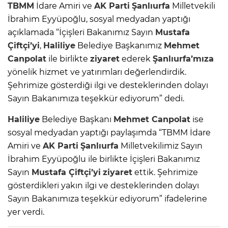
TBMM
İdare Amiri ve
AK Parti
Şanlıurfa
Milletvekili
İbrahim Eyyüpoğlu, sosyal medyadan yaptığı
açıklamada “İçişleri Bakanımız Sayın
Mustafa
Çiftçi’yi
,
Haliliye
Belediye Başkanımız
Mehmet
Canpolat
ile birlikte
ziyaret
ederek
Şanlıurfa’mıza
yönelik hizmet ve yatırımları değerlendirdik.
Şehrimize gösterdiği ilgi ve desteklerinden dolayı
Sayın Bakanımıza teşekkür ediyorum” dedi.
Haliliye
Belediye Başkanı
Mehmet Canpolat
ise
sosyal medyadan yaptığı paylaşımda “TBMM İdare
Amiri ve
AK Parti
Şanlıurfa
Milletvekilimiz Sayın
İbrahim Eyyüpoğlu ile birlikte İçişleri Bakanımız
Sayın
Mustafa Çiftçi’yi
ziyaret
ettik. Şehrimize
gösterdikleri yakın ilgi ve desteklerinden dolayı
Sayın Bakanımıza teşekkür ediyorum” ifadelerine
yer verdi.