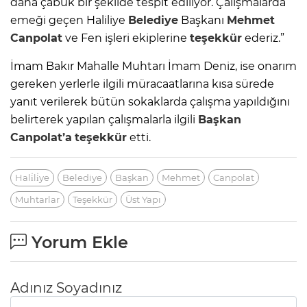
daha çabuk bir şekilde tespit ediliyor. Çalışmalarda
emeği geçen Haliliye
Belediye
Başkanı
Mehmet
Canpolat
ve Fen işleri ekiplerine
teşekkür
ederiz.”
İmam Bakır Mahalle Muhtarı İmam Deniz, ise onarım
gereken yerlerle ilgili müracaatlarına kısa sürede
yanıt verilerek bütün sokaklarda çalışma yapıldığını
belirterek yapılan çalışmalarla ilgili
Başkan
Canpolat’a
teşekkür
etti.
Hali̇li̇ye
Belediye
Başkan
Mehmet
Canpolat
Muhtarlar
Teşekkür
Üst Yapı
Yorum Ekle
Adınız Soyadınız