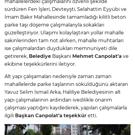
mahallelerdeki çalışmalarını özverili şekilde
sürdüren Fen İşleri, Devteyşti, Selahattin Eyyübi ve
İmam Bakır Mahallesinde tamamladığı kilitli beton
parke taşı döşeme çalışmalarıyla sokakları
güzelleştiriyor. Ulaşımı kolaylaştıran yollar mahalle
sakinlerinden tam not alırken, mahalle muhtarları
ise çalışmalardan duydukları memnuniyeti dile
getirerek,
Belediye
Başkanı
Mehmet
Canpolat’a
ve
ekibine teşekkürlerini iletiyor.
Alt yapı çalışamaları nedeniyle zaman zaman
mahallelerde parke taşlarının söküldüğünü aktaran
Yavuz Selim İsmail Arka, Haliliye Belediyesinin alt
yapı çalışmalarının ardından ivedilikle onarım
çalışması yaptığını kaydederek, yapılan çalışmalarla
ilgili
Başkan
Canpolat’a
teşekkür
etti.