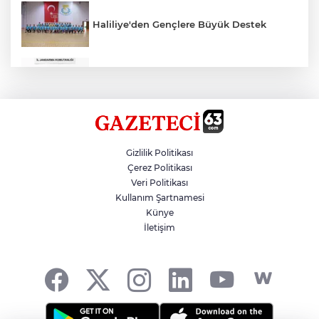
Haliliye'den Gençlere Büyük Destek
Çok Sayıda Ürün Ele Geçirildi
Hikmet Başak’tan Ulaşım Çalışması
Gizlilik Politikası
Çerez Politikası
Veri Politikası
Atatürk Bulvarında Asfalt Yenileniyor
Kullanım Şartnamesi
Künye
İletişim
Gazze'de Soykırım Devam Ediyor