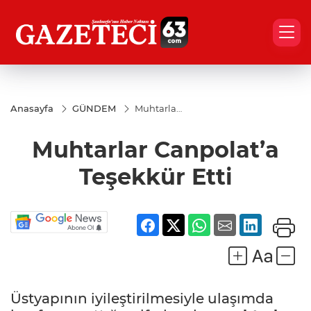
Anasayfa
GÜNDEM
Muhtarlar
Canpolat’a
Teşekkür
Muhtarlar Canpolat’a
Etti
Teşekkür Etti
Üstyapının iyileştirilmesiyle ulaşımda