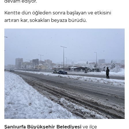
devam ediyor.
Kentte dün öğleden sonra başlayan ve etkisini
artıran kar, sokakları beyaza bürüdü.
Şanlıurfa
Büyükşehir Belediyesi
ve ilçe