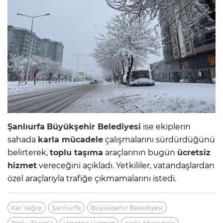
Şanlıurfa
Büyükşehir Belediyesi
ise ekiplerin
sahada
karla mücadele
çalışmalarını sürdürdüğünü
belirterek,
toplu taşıma
araçlarının bugün
ücretsiz
hizmet
vereceğini açıkladı. Yetkililer, vatandaşlardan
özel araçlarıyla trafiğe çıkmamalarını istedi.
Kar Yağışı
Şanlıurfa
Büyükşehir Belediyesi
Toplu Taşıma
Ücretsiz Hizmet
Karla Mücadele