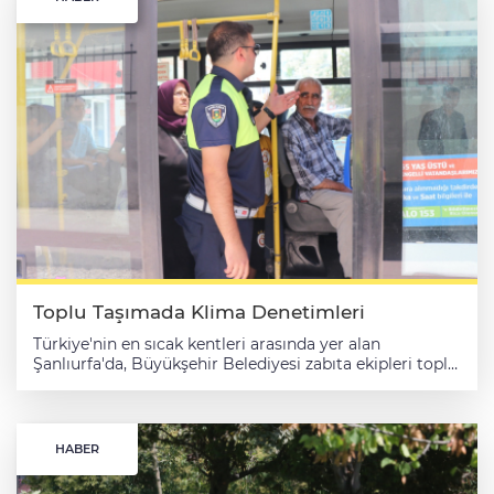
Toplu Taşımada Klima Denetimleri
Türkiye'nin en sıcak kentleri arasında yer alan
Şanlıurfa'da, Büyükşehir Belediyesi zabıta ekipleri toplu
taşıma araçlarında klima denetimlerini arttırdı.
Şanlıurfa Büyükşehir Belediyesi, kent genelinde toplu
taşıma hizmetlerinin daha kaliteli, güvenli ve konforlu
hale getirilmesi amacıyla denetimlerini aralıksız
HABER
sürdürüyor. Bu kapsamda Zabıta Daire Başkanlığı'na
bağlı trafik ekipleri, kent genelinde toplu taşıma