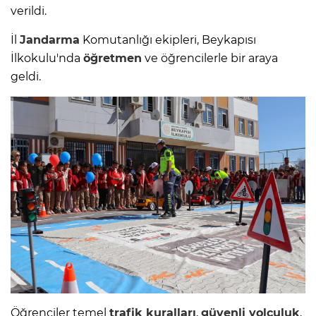
verildi.
İl
Jandarma
Komutanlığı ekipleri, Beykapısı
İlkokulu'nda
öğretmen
ve öğrencilerle bir araya
geldi.
Öğrenciler temel
trafik kuralları
,
güvenli yolculuk
,