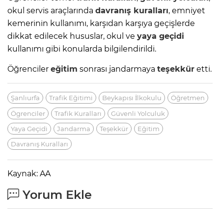
okul servis araçlarında
davranış kuralları
, emniyet
kemerinin kullanımı, karşıdan karşıya geçişlerde
dikkat edilecek hususlar, okul ve
yaya geçidi
kullanımı gibi konularda bilgilendirildi.
Öğrenciler
eğitim
sonrası jandarmaya
teşekkür
etti.
Şanlıurfa
Trafik Eğitimi
Beykapısı İlkokulu
Öğretmen
Ögrenciler
Trafik Kuralları
Güvenli Yolculuk
Yaya Geçidi
Jandarma
Teşekkür
Eğitim
Davranış Kuralları
Kaynak: AA
Yorum Ekle