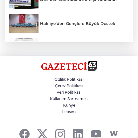
Haliliye'den Gençlere Büyük Destek
Çok Sayıda Ürün Ele Geçirildi
Hikmet Başak’tan Ulaşım Çalışması
Gizlilik Politikası
Çerez Politikası
Veri Politikası
Atatürk Bulvarında Asfalt Yenileniyor
Kullanım Şartnamesi
Künye
İletişim
Gazze'de Soykırım Devam Ediyor