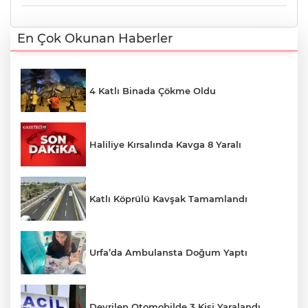
En Çok Okunan Haberler
4 Katlı Binada Çökme Oldu
Haliliye Kırsalında Kavga 8 Yaralı
Katlı Köprülü Kavşak Tamamlandı
Urfa’da Ambulansta Doğum Yaptı
Devrilen Otomobilde 3 Kişi Yaralandı