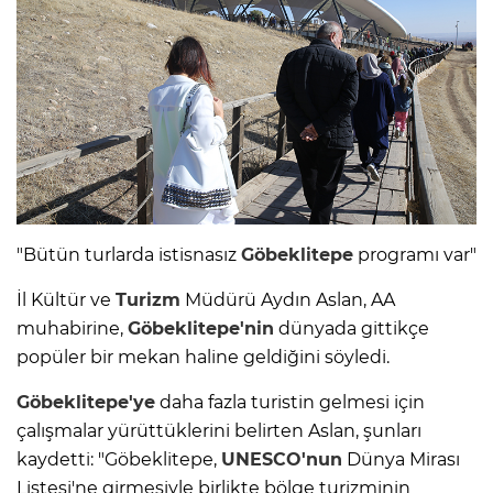
"Bütün turlarda istisnasız
Göbeklitepe
programı var"
İl Kültür ve
Turizm
Müdürü Aydın Aslan, AA
muhabirine,
Göbeklitepe'nin
dünyada gittikçe
popüler bir mekan haline geldiğini söyledi.
Göbeklitepe'ye
daha fazla turistin gelmesi için
çalışmalar yürüttüklerini belirten Aslan, şunları
kaydetti: "Göbeklitepe,
UNESCO'nun
Dünya Mirası
Listesi'ne girmesiyle birlikte bölge turizminin