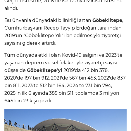
Geçici Listesi'ne, 2018'de ise Dünya Mirası Listesi'ne
alındı.
Bu ünvanla dünyadaki bilinirliği artan
Göbeklitepe
,
Cumhurbaşkanı Recep Tayyip Erdoğan tarafından
2019'un "Göbeklitepe Yılı" ilan edilmesiyle ziyaretçi
sayısını giderek artırdı.
Tüm dünyada etkili olan Kovid-19 salgını ve 2023'te
yaşanan deprem ve sel felaketiyle ziyaretçi sayısı
düşse de
Göbeklitepe'yi
2019'da 412 bin 378,
2020'de 197 bin 912, 2021'de 567 bin 453, 2022'de 837
bin 811, 2023'te 512 bin 164, 2024'te 731 bin 794,
2025'in ilk 6 ayında 385 bin 511, toplamda 3 milyon
645 bin 23 kişi gezdi.