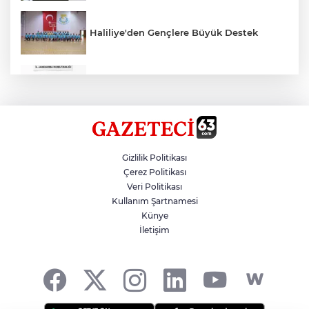
Haliliye'den Gençlere Büyük Destek
Çok Sayıda Ürün Ele Geçirildi
Hikmet Başak’tan Ulaşım Çalışması
Gizlilik Politikası
Çerez Politikası
Veri Politikası
Atatürk Bulvarında Asfalt Yenileniyor
Kullanım Şartnamesi
Künye
İletişim
Gazze'de Soykırım Devam Ediyor