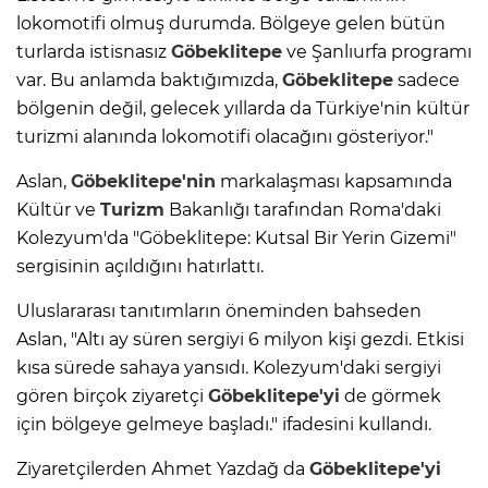
lokomotifi olmuş durumda. Bölgeye gelen bütün
turlarda istisnasız
Göbeklitepe
ve Şanlıurfa programı
var. Bu anlamda baktığımızda,
Göbeklitepe
sadece
bölgenin değil, gelecek yıllarda da Türkiye'nin kültür
turizmi alanında lokomotifi olacağını gösteriyor."
Aslan,
Göbeklitepe'nin
markalaşması kapsamında
Kültür ve
Turizm
Bakanlığı tarafından Roma'daki
Kolezyum'da "Göbeklitepe: Kutsal Bir Yerin Gizemi"
sergisinin açıldığını hatırlattı.
Uluslararası tanıtımların öneminden bahseden
Aslan, "Altı ay süren sergiyi 6 milyon kişi gezdi. Etkisi
kısa sürede sahaya yansıdı. Kolezyum'daki sergiyi
gören birçok ziyaretçi
Göbeklitepe'yi
de görmek
için bölgeye gelmeye başladı." ifadesini kullandı.
Ziyaretçilerden Ahmet Yazdağ da
Göbeklitepe'yi