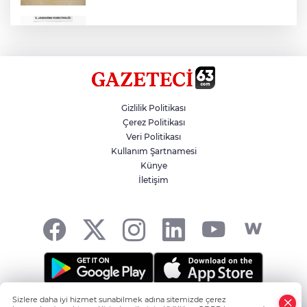
Çok Sayıda Ürün Ele Geçirildi
Hikmet Başak’tan Ulaşım Çalışması
Gizlilik Politikası
Çerez Politikası
Veri Politikası
Atatürk Bulvarında Asfalt Yenileniyor
Kullanım Şartnamesi
Künye
İletişim
Gazze'de Soykırım Devam Ediyor
Sizlere daha iyi hizmet sunabilmek adına sitemizde çerez