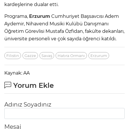
kardeşlerine dualar etti.
Programa,
Erzurum
Cumhuriyet Başsavcısı Adem
Aydemir, Nihavend Musiki Kulübü Danışmanı
Öğretim Görevlisi Mustafa Özfidan, fakülte dekanları,
üniversite personeli ve çok sayıda öğrenci katıldı.
Filistin
Gazze
Savaş
Hatıra Ormanı
Erzurum
Kaynak: AA
Yorum Ekle
Adınız Soyadınız
Mesaj