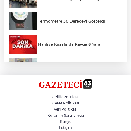
Termometre 50 Dereceyi Gösterdi
Haliliye Kırsalında Kavga 8 Yaralı
Toplu Taşımada Klima Denetimleri
Hikmet Başak’tan Ulaşım Çalışması
Gizlilik Politikası
Çerez Politikası
Veri Politikası
Sezon 18 Ağustos'ta Başlayacak
Kullanım Şartnamesi
Künye
İletişim