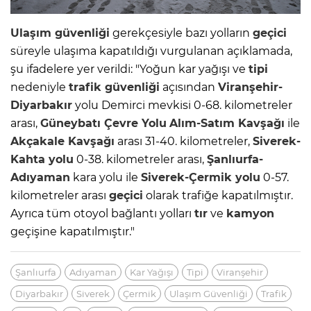
Ulaşım
güvenliği
gerekçesiyle bazı yolların
geçici
süreyle ulaşıma kapatıldığı vurgulanan açıklamada,
şu ifadelere yer verildi: "Yoğun kar yağışı ve
tipi
nedeniyle
trafik
güvenliği
açısından
Viranşehir-
Diyarbakır
yolu Demirci mevkisi 0-68. kilometreler
arası,
Güneybatı Çevre Yolu
Alım-Satım Kavşağı
ile
Akçakale Kavşağı
arası 31-40. kilometreler,
Siverek-
Kahta
yolu
0-38. kilometreler arası,
Şanlıurfa-
Adıyaman
kara yolu ile
Siverek-Çermik
yolu
0-57.
kilometreler arası
geçici
olarak trafiğe kapatılmıştır.
Ayrıca tüm otoyol bağlantı yolları
tır
ve
kamyon
geçişine kapatılmıştır."
Şanlıurfa
Adıyaman
Kar Yağışı
Tipi
Viranşehir
Diyarbakır
Siverek
Çermik
Ulaşım Güvenliği
Trafik