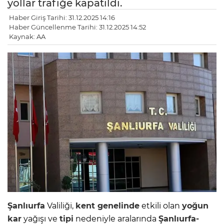
yollar trafiğe kapatıldı.
Haber Giriş Tarihi: 31.12.2025 14:16
Haber Güncellenme Tarihi: 31.12.2025 14:52
Kaynak: AA
Şanlıurfa
Valiliği,
kent genelinde
etkili olan
yoğun
kar
yağışı ve
tipi
nedeniyle aralarında
Şanlıurfa-