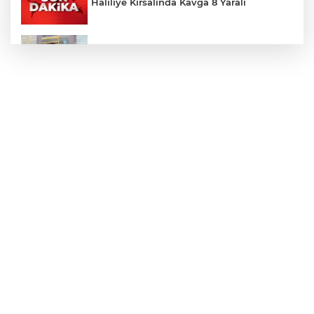
Haliliye Kırsalında Kavga 8 Yaralı
Toplu Taşımada Klima Denetimleri
Hikmet Başak’tan Ulaşım Çalışması
Sezon 18 Ağustos'ta Başlayacak
LGS Yerleştirme Sonuçları Açıklandı