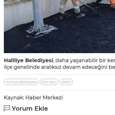
Haliliye Belediyesi
, daha yaşanabilir bir k
ilçe genelinde aralıksız devam edeceğini beli
Haliliye Belediyesi
Fen Işleri
Asfalt
Kaynak: Haber Merkezi
Yorum Ekle