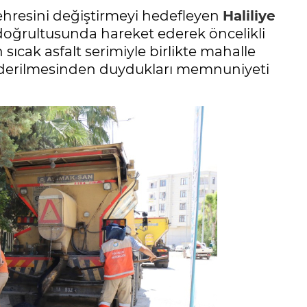
çehresini değiştirmeyi hedefleyen
Haliliye
 doğrultusunda hareket ederek öncelikli
sıcak asfalt serimiyle birlikte mahalle
n giderilmesinden duydukları memnuniyeti