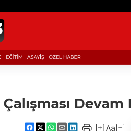
K
EĞİTİM
ASAYİŞ
ÖZEL HABER
t Çalışması Devam 