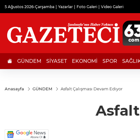
5 Ağustos 2026-Çarşamba
Yazarlar
Foto Galeri
Video Galeri
GÜNDEM
SİYASET
EKONOMİ
SPOR
SAĞLI
Anasayfa
GÜNDEM
Asfalt Çalışması Devam Ediyor
Asfal