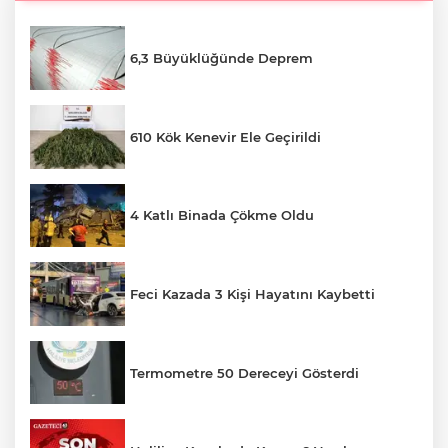
6,3 Büyüklüğünde Deprem
610 Kök Kenevir Ele Geçirildi
4 Katlı Binada Çökme Oldu
Feci Kazada 3 Kişi Hayatını Kaybetti
Termometre 50 Dereceyi Gösterdi