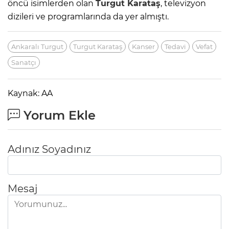
öncü isimlerden olan
Turgut Karataş
, televizyon
dizileri ve programlarında da yer almıştı.
Ankaralı Turgut
Turgut Karataş
Kanser
Tedavi
Vefat
Sanatçı
Kaynak: AA
Yorum Ekle
Adınız Soyadınız
Mesaj