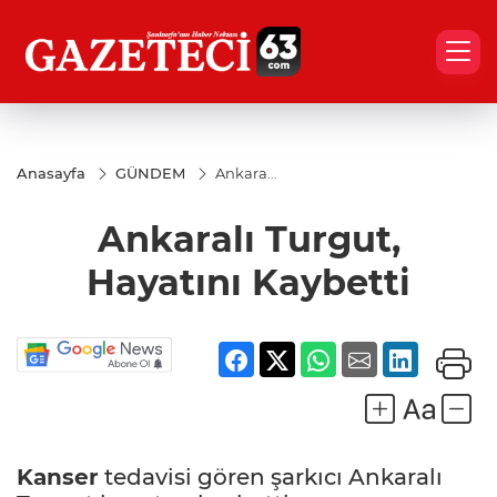
Anasayfa
GÜNDEM
Ankaralı
Turgut,
Hayatını
Ankaralı Turgut,
Kaybetti
Hayatını Kaybetti
Kanser
tedavisi gören şarkıcı Ankaralı