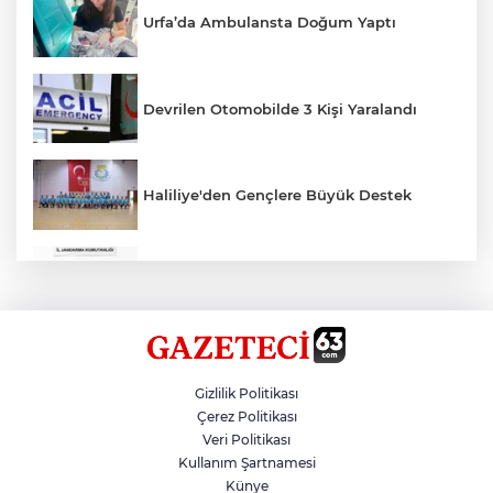
Urfa’da Ambulansta Doğum Yaptı
Devrilen Otomobilde 3 Kişi Yaralandı
Haliliye'den Gençlere Büyük Destek
Çok Sayıda Ürün Ele Geçirildi
Hikmet Başak’tan Ulaşım Çalışması
Gizlilik Politikası
Çerez Politikası
Veri Politikası
Atatürk Bulvarında Asfalt Yenileniyor
Kullanım Şartnamesi
Künye