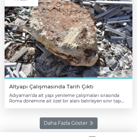
Altyapı Çalışmasında Tarih Çıktı
Adıyaman'da alt yapı yenileme çalışmaları sırasında
Roma dönemine ait özel bir alanı belirleyen sınır taşı
bulundu. Adıyaman Belediyesince Karapınar
Mahallesi’ndeki Mermerciler Sitesi yakınında yapılan
içme suyu şebekesi yenileme çalışmalarında kepçe
operatörü Gürsel Yorulmaz tarafından yaklaşık 1,5
Daha Fazla Göster
metre derinlikte buluntuya rastlanıldı. Yetkililer,
durumu Adıyaman Müze Müdürlüğüne bildirdi. Müze