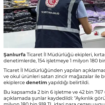
Şanlıurfa
Ticaret İl Müdürlüğü ekipleri, kırt
denetimlerde, 154 işletmeye 1 milyon 180 bin
Ticaret İl Müdürlüğünden yapılan açıklamada
ve okul ürünleri satan zincir mağazalar ile 
ekiplerce
denetim
yapıldığı belirtildi.
Bu kapsamda 2 bin 6 işletme ve 42 bin 767 
açıklamada şunlar kaydedildi: "Aykırılık görü
milyon 180 bin 918 TL idari para cezası uygu