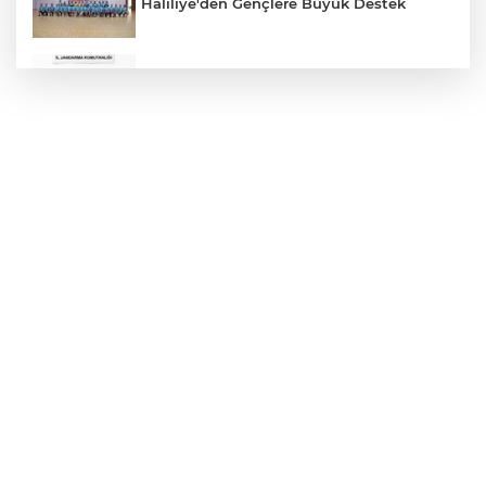
Haliliye'den Gençlere Büyük Destek
Çok Sayıda Ürün Ele Geçirildi
Hikmet Başak’tan Ulaşım Çalışması
Atatürk Bulvarında Asfalt Yenileniyor
Gazze'de Soykırım Devam Ediyor