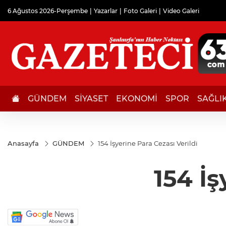
6 Ağustos 2026-Perşembe
Yazarlar
Foto Galeri
Video Galeri
GÜNDEM
SİYASET
EKONOMİ
SPOR
SAĞLI
Anasayfa
GÜNDEM
154 İşyerine Para Cezası Verildi
154 İş