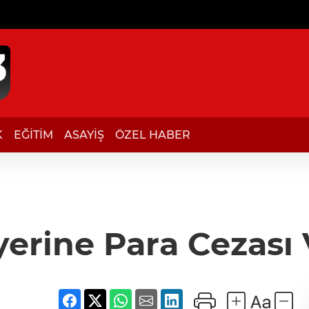
K
EĞİTİM
ASAYİŞ
ÖZEL HABER
yerine Para Cezası 