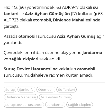
Hıdır G. (66) yönetimindeki 63 ADK 947 plakalı
su
tankeri
ile
Aziz Ayhan Gümüş'ün
(17) kullandığı 63
ALF 723 plakalı
otomobil
,
Dinlence Mahallesi'nde
çarpıştı.
Kazada
otomobil
sürücüsü
Aziz Ayhan Gümüş
ağır
yaralandı.
Çevredekilerin ihbarı üzerine olay yerine
jandarma
ve
sağlık ekipleri
sevk edildi.
Suruç
Devlet Hastanesi'ne
kaldırılan
otomobil
sürücüsü, müdahaleye rağmen kurtarılamadı.
Suruç
Şanlıurfa
Otomobil
Su Tankeri
Dinlence Mahallesi
Aziz Ayhan Gümüş
Suruç Devlet Hastanesi
Jandarma
Sağlık Ekipleri