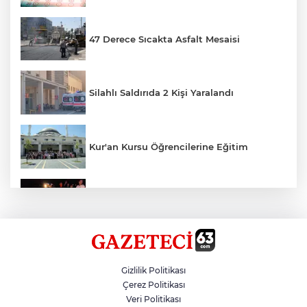
47 Derece Sıcakta Asfalt Mesaisi
Silahlı Saldırıda 2 Kişi Yaralandı
Kur'an Kursu Öğrencilerine Eğitim
Otomobil Eşeğe Çarptı 4 Yaralı
Siverek’te Mahmut Gülel Dönemi
Gizlilik Politikası
Çerez Politikası
Veri Politikası