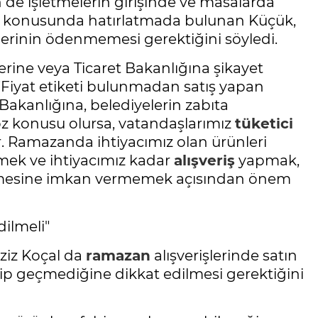
n de işletmelerin girişinde ve masalarda
esi konusunda hatırlatmada bulunan Küçük,
tlerinin ödenmemesi gerektiğini söyledi.
ine veya Ticaret Bakanlığına şikayet
: "Fiyat etiketi bulunmadan satış yapan
t Bakanlığına, belediyelerin zabıta
söz konusu olursa, vatandaşlarımız
tüketici
 Ramazanda ihtiyacımız olan ürünleri
emek ve ihtiyacımız kadar
alışveriş
yapmak,
kselmesine imkan vermemek açısından önem
dilmeli"
ziz Koçal da
ramazan
alışverişlerinde satın
çip geçmediğine dikkat edilmesi gerektiğini