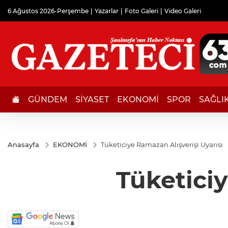
6 Ağustos 2026-Perşembe
Yazarlar
Foto Galeri
Video Galeri
GÜNDEM
SİYASET
EKONOMİ
SPOR
SAĞLI
Anasayfa
EKONOMİ
Tüketiciye Ramazan Alışverişi Uyarısı
Tüketiciy