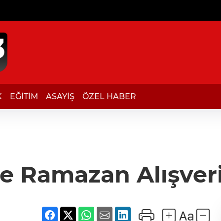
K
EĞİTİM
ASAYİŞ
ÖZEL HABER
e Ramazan Alışveri