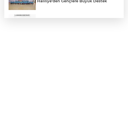
Haliliye'den Gençlere Büyük Destek
Çok Sayıda Ürün Ele Geçirildi
Hikmet Başak’tan Ulaşım Çalışması
Atatürk Bulvarında Asfalt Yenileniyor
Gazze'de Soykırım Devam Ediyor