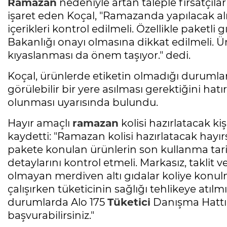
Ramazan
nedeniyle artan taleple fırsatçıla
işaret eden Koçal, "Ramazanda yapılacak alış
içerikleri kontrol edilmeli. Özellikle paket
Bakanlığı onayı olmasına dikkat edilmeli. Ürü
kıyaslanması da önem taşıyor." dedi.
Koçal, ürünlerde etiketin olmadığı durumlarda 
görülebilir bir yere asılması gerektiğini hatır
olunması uyarısında bulundu.
Hayır amaçlı
ramazan
kolisi hazırlatacak ki
kaydetti: "Ramazan kolisi hazırlatacak hayırs
pakete konulan ürünlerin son kullanma tarihi
detaylarını kontrol etmeli. Markasız, taklit ve
olmayan merdiven altı gıdalar koliye konu
çalışırken tüketicinin sağlığı tehlikeye atılmı
durumlarda Alo 175
Tüketici
Danışma Hattı
başvurabilirsiniz."