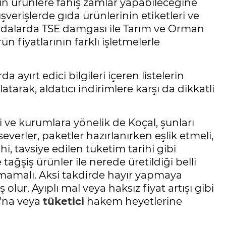
rın ürünlere fahiş zamlar yapabileceğine
verişlerde gıda ürünlerinin etiketleri ve
li gıdalarda TSE damgası ile Tarım ve Orman
n fiyatlarının farklı işletmelerle
ayırt edici bilgileri içeren listelerin
latarak, aldatıcı indirimlere karşı da dikkatli
şi ve kurumlara yönelik de Koçal, şunları
everler, paketler hazırlanırken eşlik etmeli,
, tavsiye edilen tüketim tarihi gibi
 tağşiş ürünler ile nerede üretildiği belli
lmamalı. Aksi takdirde hayır yapmaya
ş olur. Ayıplı mal veya haksız fiyat artışı gibi
'na veya
tüketici
hakem heyetlerine