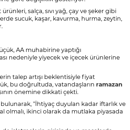
ünleri, salça, sıvı yağ, çay ve şeker gibi
lerde sucuk, kaşar, kavurma, hurma, zeytin,
.
Küçük, AA muhabirine yaptığı
sı nedeniyle yiyecek ve içecek ürünlerine
rin talep artışı beklentisiyle fiyat
çük, bu doğrultuda, vatandaşların
ramazan
ının önemine dikkati çekti.
e bulunarak, "İhtiyaç duyulan kadar iftarlık ve
ral olmalı, ikinci olarak da mutlaka piyasada