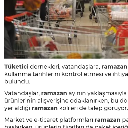
Tüketici
dernekleri, vatandaşlara,
ramazan
kullanma tarihlerini kontrol etmesi ve iht
bulundu.
Vatandaşlar,
ramazan
ayının yaklaşmasıyla 
ürünlerinin alışverişine odaklanırken, bu 
yer aldığı
ramazan
kolileri de talep görüyor.
Market ve e-ticaret platformları
ramazan
pa
başlarken, ürünlerin fiyatları da paket içeri