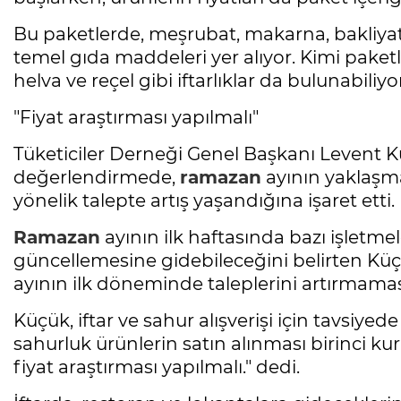
Bu paketlerde, meşrubat, makarna, bakliyat ür
temel gıda maddeleri yer alıyor. Kimi paket
helva ve reçel gibi iftarlıklar da bulunabiliyor
"Fiyat araştırması yapılmalı"
Tüketiciler Derneği Genel Başkanı Levent 
değerlendirmede,
ramazan
ayının yaklaşma
yönelik talepte artış yaşandığına işaret etti.
Ramazan
ayının ilk haftasında bazı işletmele
güncellemesine gidebileceğini belirten Kü
ayının ilk döneminde taleplerini artırmamas
Küçük, iftar ve sahur alışverişi için tavsiyed
sahurluk ürünlerin satın alınması birinci ku
fiyat araştırması yapılmalı." dedi.