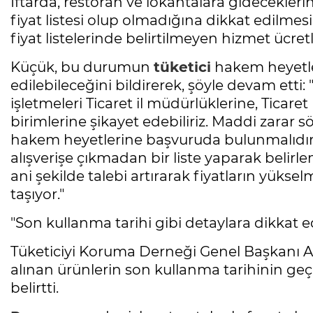
İftarda, restoran ve lokantalara gidecekleri
fiyat listesi olup olmadığına dikkat edilm
fiyat listelerinde belirtilmeyen hizmet ücre
Küçük, bu durumun
tüketici
hakem heyetler
edilebileceğini bildirerek, şöyle devam etti
işletmeleri Ticaret il müdürlüklerine, Ticare
birimlerine şikayet edebiliriz. Maddi zarar 
hakem heyetlerine başvuruda bulunmalıdır.
alışverişe çıkmadan bir liste yaparak belirl
ani şekilde talebi artırarak fiyatların yü
taşıyor."
"Son kullanma tarihi gibi detaylara dikkat e
Tüketiciyi Koruma Derneği Genel Başkanı A
alınan ürünlerin son kullanma tarihinin ge
belirtti.