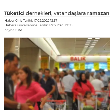
Tüketici
dernekleri, vatandaşlara
ramazan
Haber Giriş Tarihi: 17.02.2025 12:37
Haber Güncellenme Tarihi: 17.02.2025 12:39
Kaynak: AA