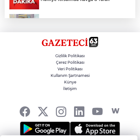
Toplu Taşımada Klima Denetimleri
Hikmet Başak’tan Ulaşım Çalışması
Gizlilik Politikası
Çerez Politikası
Veri Politikası
Sezon 18 Ağustos'ta Başlayacak
Kullanım Şartnamesi
Künye
İletişim
LGS Yerleştirme Sonuçları Açıklandı