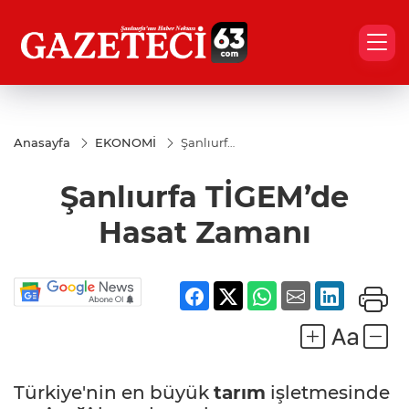
Anasayfa
EKONOMİ
Şanlıurfa
TİGEM’de
Hasat
Şanlıurfa TİGEM’de
Zamanı
Hasat Zamanı
Türkiye'nin en büyük
tarım
işletmesinde