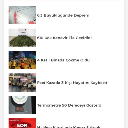
6,3 Büyüklüğünde Deprem
610 Kök Kenevir Ele Geçirildi
4 Katlı Binada Çökme Oldu
Feci Kazada 3 Kişi Hayatını Kaybetti
Termometre 50 Dereceyi Gösterdi
Haliliye Kırsalında Kavga 8 Yaralı