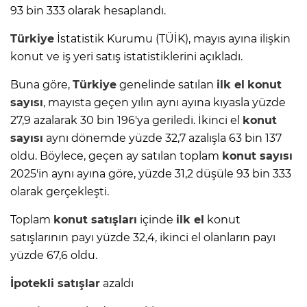
93 bin 333 olarak hesaplandı.
Türkiye
İstatistik Kurumu (TÜİK), mayıs ayına ilişkin
konut ve iş yeri satış istatistiklerini açıkladı.
Buna göre,
Türkiye
genelinde satılan
ilk el
konut
sayısı
, mayısta geçen yılın aynı ayına kıyasla yüzde
27,9 azalarak 30 bin 196'ya geriledi. İkinci el
konut
sayısı
aynı dönemde yüzde 32,7 azalışla 63 bin 137
oldu. Böylece, geçen ay satılan toplam
konut sayısı
2025'in aynı ayına göre, yüzde 31,2 düşüle 93 bin 333
olarak gerçekleşti.
Toplam
konut satışları
içinde
ilk el
konut
satışlarının payı yüzde 32,4, ikinci el olanların payı
yüzde 67,6 oldu.
İpotekli satışlar
azaldı