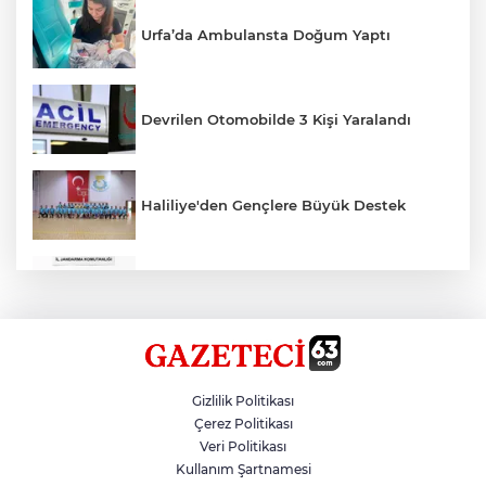
Urfa’da Ambulansta Doğum Yaptı
Devrilen Otomobilde 3 Kişi Yaralandı
Haliliye'den Gençlere Büyük Destek
Çok Sayıda Ürün Ele Geçirildi
Hikmet Başak’tan Ulaşım Çalışması
Gizlilik Politikası
Çerez Politikası
Veri Politikası
Atatürk Bulvarında Asfalt Yenileniyor
Kullanım Şartnamesi