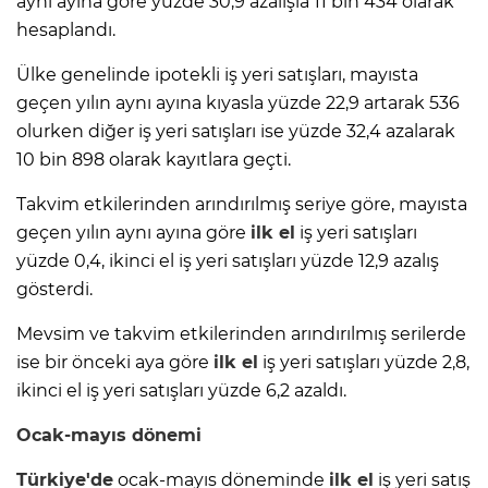
aynı ayına göre yüzde 30,9 azalışla 11 bin 434 olarak
hesaplandı.
Ülke genelinde ipotekli iş yeri satışları, mayısta
geçen yılın aynı ayına kıyasla yüzde 22,9 artarak 536
olurken diğer iş yeri satışları ise yüzde 32,4 azalarak
10 bin 898 olarak kayıtlara geçti.
Takvim etkilerinden arındırılmış seriye göre, mayısta
geçen yılın aynı ayına göre
ilk el
iş yeri satışları
yüzde 0,4, ikinci el iş yeri satışları yüzde 12,9 azalış
gösterdi.
Mevsim ve takvim etkilerinden arındırılmış serilerde
ise bir önceki aya göre
ilk el
iş yeri satışları yüzde 2,8,
ikinci el iş yeri satışları yüzde 6,2 azaldı.
Ocak-mayıs dönemi
Türkiye'de
ocak-mayıs döneminde
ilk el
iş yeri satış