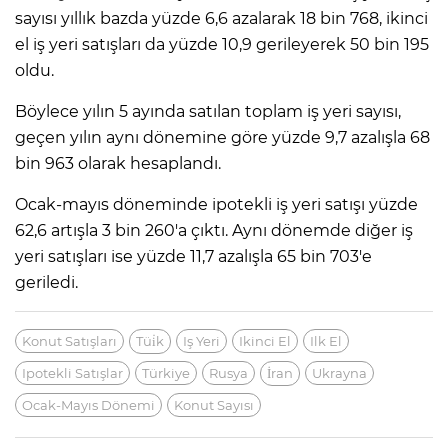
sayısı yıllık bazda yüzde 6,6 azalarak 18 bin 768, ikinci
el iş yeri satışları da yüzde 10,9 gerileyerek 50 bin 195
oldu.
Böylece yılın 5 ayında satılan toplam iş yeri sayısı,
geçen yılın aynı dönemine göre yüzde 9,7 azalışla 68
bin 963 olarak hesaplandı.
Ocak-mayıs döneminde ipotekli iş yeri satışı yüzde
62,6 artışla 3 bin 260'a çıktı. Aynı dönemde diğer iş
yeri satışları ise yüzde 11,7 azalışla 65 bin 703'e
geriledi.
Konut Satışları
Tüi̇k
Iş Yeri
Ikinci El
Ilk El
Ipotekli Satışlar
Türkiye
Rusya
İran
Ukrayna
Ocak-Mayıs Dönemi
Konut Sayısı