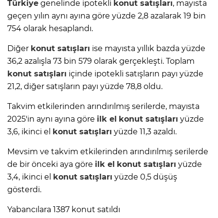
Türkiye
genelinde ipotekli
konut satışları
, mayısta
geçen yılın aynı ayına göre yüzde 2,8 azalarak 19 bin
754 olarak hesaplandı.
Diğer
konut satışları
ise mayısta yıllık bazda yüzde
36,2 azalışla 73 bin 579 olarak gerçekleşti. Toplam
konut satışları
içinde ipotekli satışların payı yüzde
21,2, diğer satışların payı yüzde 78,8 oldu.
Takvim etkilerinden arındırılmış serilerde, mayısta
2025'in aynı ayına göre
ilk el
konut satışları
yüzde
3,6, ikinci el
konut satışları
yüzde 11,3 azaldı.
Mevsim ve takvim etkilerinden arındırılmış serilerde
de bir önceki aya göre
ilk el
konut satışları
yüzde
3,4, ikinci el
konut satışları
yüzde 0,5 düşüş
gösterdi.
Yabancılara 1387 konut satıldı