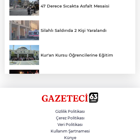
47 Derece Sıcakta Asfalt Mesaisi
Silahlı Saldırıda 2 Kişi Yaralandı
Kur'an Kursu Öğrencilerine Eğitim
Otomobil Eşeğe Çarptı 4 Yaralı
Siverek’te Mahmut Gülel Dönemi
Gizlilik Politikası
Çerez Politikası
Veri Politikası
Filistin Konvoyuna Coşkulu Karşılama
Kullanım Şartnamesi
Künye