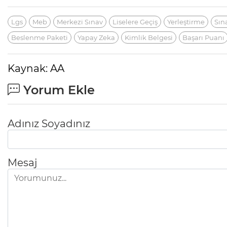
Lgs
Meb
Merkezi Sınav
Liselere Geçiş
Yerleştirme
Sın
Beslenme Paketi
Yapay Zeka
Kimlik Belgesi
Başarı Puanı
Kaynak: AA
Yorum Ekle
Adınız Soyadınız
Mesaj