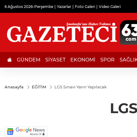
6 Ağustos 2026-Perşembe
Yazarlar
Foto Galeri
Video Galeri
GÜNDEM
SİYASET
EKONOMİ
SPOR
SAĞLI
Anasayfa
EĞİTİM
LGS Sınavı Yarın Yapılacak
LGS