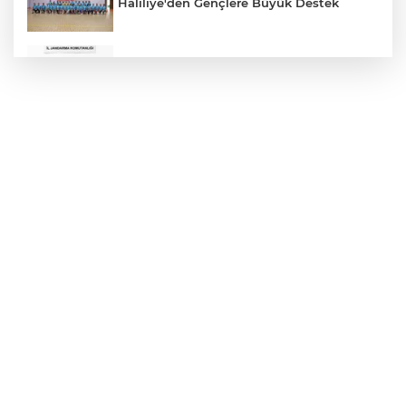
Haliliye'den Gençlere Büyük Destek
Çok Sayıda Ürün Ele Geçirildi
Hikmet Başak’tan Ulaşım Çalışması
Atatürk Bulvarında Asfalt Yenileniyor
Gazze'de Soykırım Devam Ediyor