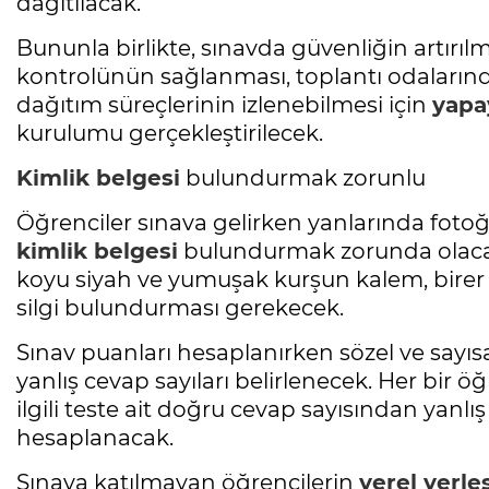
dağıtılacak.
Bununla birlikte, sınavda güvenliğin artırıl
kontrolünün sağlanması, toplantı odalarında
dağıtım süreçlerinin izlenebilmesi için
yapa
kurulumu gerçekleştirilecek.
Kimlik belgesi
bulundurmak zorunlu
Öğrenciler sınava gelirken yanlarında fotoğraf
kimlik belgesi
bulundurmak zorunda olacak.
koyu siyah ve yumuşak kurşun kalem, bire
silgi bulundurması gerekecek.
Sınav puanları hesaplanırken sözel ve sayısal
yanlış cevap sayıları belirlenecek. Her bir ö
ilgili teste ait doğru cevap sayısından yanlış
hesaplanacak.
Sınava katılmayan öğrencilerin
yerel
yerle