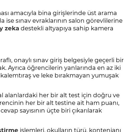
ması amacıyla bina girişlerinde üst arama
 ise sınav evraklarının salon görevlilerine
y zeka
destekli altyapıya sahip kamera
lı, onaylı sınav giriş belgesiyle geçerli bir
 Ayrıca öğrencilerin yanlarında en az iki
r kalemtıraş ve leke bırakmayan yumuşak
 alanlardaki her bir alt test için doğru ve
ğrencinin her bir alt testine ait ham puanı,
 cevap sayısının üçte biri çıkarılarak
ştirme
işlemleri, okulların türü, kontenjanı