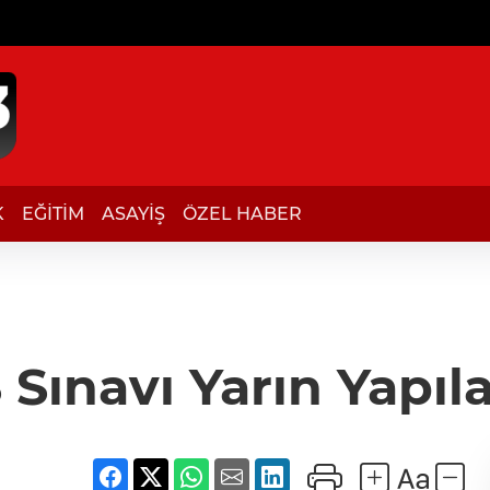
K
EĞİTİM
ASAYİŞ
ÖZEL HABER
 Sınavı Yarın Yapıl