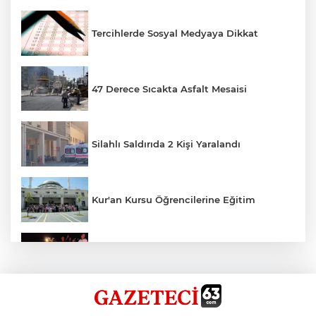
Tercihlerde Sosyal Medyaya Dikkat
47 Derece Sıcakta Asfalt Mesaisi
Silahlı Saldırıda 2 Kişi Yaralandı
Kur'an Kursu Öğrencilerine Eğitim
Otomobil Eşeğe Çarptı 4 Yaralı
Siverek’te Mahmut Gülel Dönemi