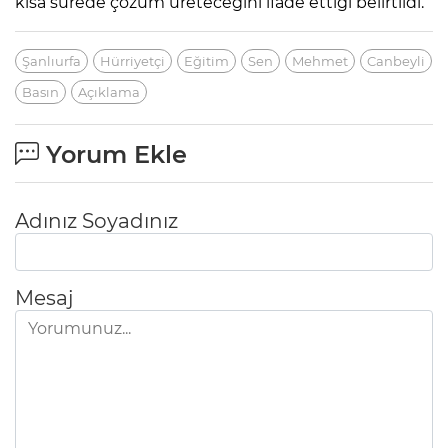
kısa sürede çözüm üreteceğini ifade ettiği belirtildi.
Şanlıurfa
Hürriyetçi
Eğitim
Sen
Mehmet
Canbeyli
Basın
Açıklama
Yorum Ekle
Adınız Soyadınız
Mesaj