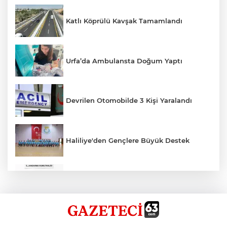
Katlı Köprülü Kavşak Tamamlandı
Urfa’da Ambulansta Doğum Yaptı
Devrilen Otomobilde 3 Kişi Yaralandı
Haliliye'den Gençlere Büyük Destek
Çok Sayıda Ürün Ele Geçirildi
Hikmet Başak’tan Ulaşım Çalışması