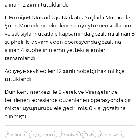
alınan 12
zanlı
tutuklandı.
İl
Emniyet
Müdürlüğü Narkotik Suçlarla Mücadele
Şube Müdürlüğü ekiplerince
uyuşturucu
kullanımı
ve satışıyla mücadele kapsamında gözaltına alınan 8
şüpheli ile devam eden operasyonda gözaltına
alınan 4 şüphelinin emniyetteki işlemleri
tamamlandı.
Adliyeye sevk edilen 12
zanlı
nöbetçi hakimlikçe
tutuklandı.
Dün kent merkezi ile Siverek ve Viranşehir'de
belirlenen adreslerde düzenlenen operasyonda bir
miktar
uyuşturucu
ele geçirilmiş, 8 kişi gözaltına
alınmıştı.
Şanlıurfa
Uyuşturucu
Emniyet
Polis
Operasyon