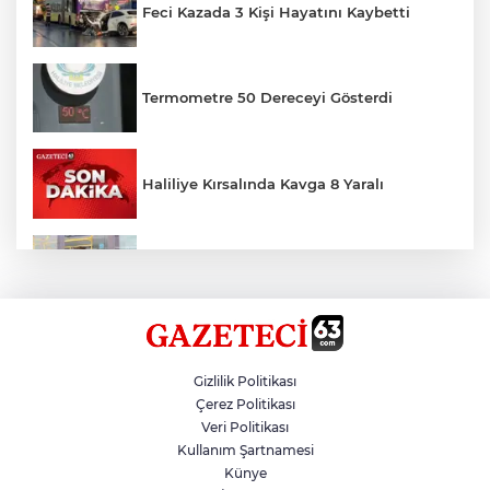
Feci Kazada 3 Kişi Hayatını Kaybetti
Termometre 50 Dereceyi Gösterdi
Haliliye Kırsalında Kavga 8 Yaralı
Toplu Taşımada Klima Denetimleri
Hikmet Başak’tan Ulaşım Çalışması
Gizlilik Politikası
Çerez Politikası
Veri Politikası
Sezon 18 Ağustos'ta Başlayacak
Kullanım Şartnamesi
Künye