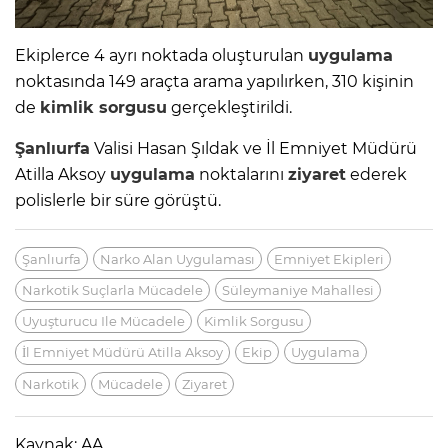
Ekiplerce 4 ayrı noktada oluşturulan
uygulama
noktasında 149 araçta arama yapılırken, 310 kişinin
de
kimlik sorgusu
gerçekleştirildi.
Şanlıurfa
Valisi Hasan Şıldak ve İl Emniyet Müdürü
Atilla Aksoy
uygulama
noktalarını
ziyaret
ederek
polislerle bir süre görüştü.
Şanlıurfa
Narko Alan Uygulaması
Emniyet Ekipleri
Narkotik Suçlarla Mücadele
Süleymaniye Mahallesi
Uyuşturucu Ile Mücadele
Kimlik Sorgusu
İl Emniyet Müdürü Atilla Aksoy
Ekip
Uygulama
Narkotik
Mücadele
Ziyaret
Kaynak: AA