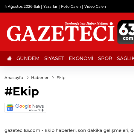
4 Ağustos 2026-Salı
Yazarlar
Foto Galeri
Video Galeri
GÜNDEM
SİYASET
EKONOMİ
SPOR
SAĞLI
Anasayfa
Haberler
Ekip
#Ekip
gazeteci63.com - Ekip haberleri, son dakika gelişmeleri, de