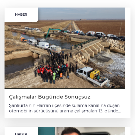
HABER
Çalışmalar Bugünde Sonuçsuz
Şanlıurfa'nın Harran ilçesinde sulama kanalına düşen
otomobilin sürücüsünü arama çalışmaları 13. günde
devam ediyor. Kırsal Buğdaytepe Mahallesi
yakınlarında 29 Aralık 2025'te sulama kanalına düşen
otomobilin sürücüsü Halil Gündüz'ü (42) arama
çalışmaları havanın aydınlanmasıyla yeniden başladı.
HABER