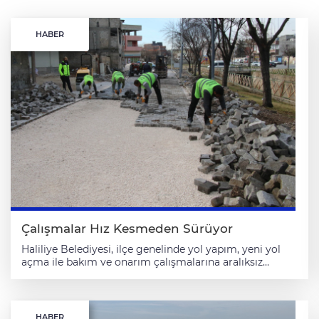
HABER
Çalışmalar Hız Kesmeden Sürüyor
Haliliye Belediyesi, ilçe genelinde yol yapım, yeni yol
açma ile bakım ve onarım çalışmalarına aralıksız
devam ediyor. Fen İşleri Müdürlüğü koordinesinde
yürütülen hizmetler kapsamında toplam 14 ekip sahada
aktif görev yapıyor. Belediye Başkanı Mehmet
Canpolat’ın talimatları doğrultusunda planlanan
HABER