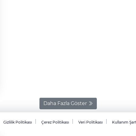
Atilla Aksoy uygulama noktalarını ziyaret ederek
polislerle bir süre görüştü.
Daha Fazla Göster
Gizlilik Politikası
Çerez Politikası
Veri Politikası
Kullanım Şar