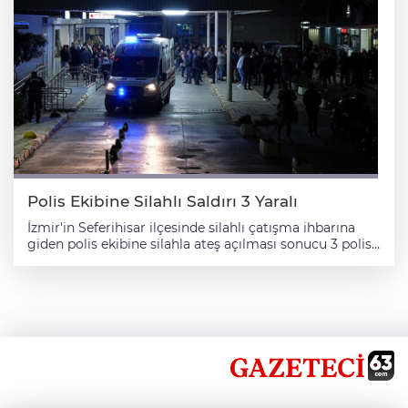
çalışması yapıyor. Arama çalışmalarına bölgede ikamet
eden bazı vatandaşlar da gönüllü olarak destek veriyor.
Harran ilçesinde 29 Aralık 2025'te içerisinde 5 kişinin
bulunduğu otomobil sulama kanalına düşmüş, 1 kişi
kendi imkanlarıyla sudan çıkmış, 3 kişinin cesedine
ulaşılmış, 1 kişi ise kaybolmuştu.
Polis Ekibine Silahlı Saldırı 3 Yaralı
İzmir'in Seferihisar ilçesinde silahlı çatışma ihbarına
giden polis ekibine silahla ateş açılması sonucu 3 polis
memuru yaralandı. İzmir Valiliğinden yapılan
açıklamaya göre, Seferihisar İlçe Emniyet Müdürlüğü
ekipleri, Çolak İbrahim Bey Mahallesi'nde silahlı
çatışma ihbarı üzerine bölgeye gitti. Şüpheli M.S.Ç.
bölgeye gelen polis ekiplerine ateş etti. Yaralanan 3
polis memuru, ambulansla İzmir'deki hastanelere
kaldırıldı. Zanlı M.S.Ç. ise gözaltına alındı. Zanlının
olayda kullandığı silah da ele geçirildi. Öte yandan
vatandaşlar saldırganın işletmesi önünde toplandı.
Polis ekipleri bölgede güvenlik önlemleri aldı.