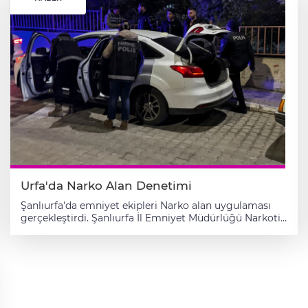
63 uygulamasına ilişkin yapılan resmi açıklamada şu
ifadelere yer verildi. “İl Emniyet Müdürümüz Sayın Atilla
Aksoy’un katılımlarıyla ilimizde huzur ve güven
ortamının devamlılığı, asayişe müessir olayların
önlenmesi, suç ve suçluların tespit ve yakalanmasına
yönelik yapılan uygulamada 7.186 şahıs, 2.004 araç, 163
umuma açık işyeri kontrol edilmiştir” denildi. Huzur 63
Uygulaması kapsamında “78 aranan şahıs yakalanmış,
46 işyerine idari işlem uygulanmış, 120 araç ve
sürücüsüne cezai işlem uygulanmış, 4 araç trafikten
men edilmiş, 1 adet hacizli yakalamalı araç, 1 adet
ruhsatsız tabanca, 2 adet av tüfeği, 1 adet kurusıkı
tabanca, 41 adet mermi ve çeşitli miktarlarda narkotik
madde ele geçirilmiştir”
Urfa'da Narko Alan Denetimi
Şanlıurfa'da emniyet ekipleri Narko alan uygulaması
gerçekleştirdi. Şanlıurfa İl Emniyet Müdürlüğü Narkotik
Suçlarla Mücadele Şube Müdürlüğü koordinesinde,
Süleymaniye Mahallesi'nde uyuşturucu ile mücadele
kapsamında 38 ekip, 100 personelin katılımıyla Narko
alan uygulaması yapıldı. Ekiplerce 4 ayrı noktada
oluşturulan uygulama noktasında 149 araçta arama
yapılırken, 310 kişinin de kimlik sorgusu gerçekleştirildi.
Şanlıurfa Valisi Hasan Şıldak ve İl Emniyet Müdürü