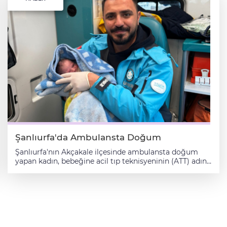
Aralarında dalgıç polisler, itfaiye ve AFAD personelinin
de bulunduğu 135 kişilik ekip, kanal içerisinde ve dışında
yaklaşık 22 kilometrelik alanda arama çalışması
yapıyor. Arama çalışmalarına havanın kararması
nedeniyle yarına kadar ara verildi. Harran ilçesinde 29
Aralık 2025'te içerisinde 5 kişinin bulunduğu otomobil
sulama kanalına düşmüş, 1 kişi kendi imkanlarıyla
sudan çıkmış, 3 kişinin cesedine ulaşılmış, 1 kişi ise
kaybolmuştu.
Şanlıurfa'da Ambulansta Doğum
Şanlıurfa'nın Akçakale ilçesinde ambulansta doğum
yapan kadın, bebeğine acil tıp teknisyeninin (ATT) adını
verdi. İl Sağlık Müdürlüğünden yapılan açıklamaya
göre, kırsal Günören Mahallesi'nde yaşayan F.G'nin
doğum sancısı yaşaması üzerine eve ambulans sevk
edildi. Hastaneye yetişemeyen hamile kadın, ATT Birkan
Dağaşan ve paramedik Melek Gez'in desteğiyle
ambulansta doğum yaptı. Doğum sırasında annenin ve
bebeğin sağlık durumunu sürekli kontrol eden ekip,