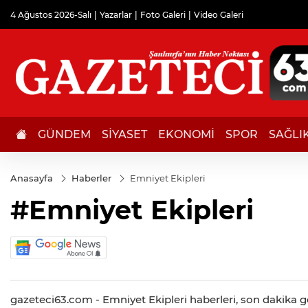
4 Ağustos 2026-Salı
Yazarlar
Foto Galeri
Video Galeri
GÜNDEM
SİYASET
EKONOMİ
SPOR
SAĞLI
Anasayfa
Haberler
Emniyet Ekipleri
#Emniyet Ekipleri
gazeteci63.com - Emniyet Ekipleri haberleri, son dakika gel