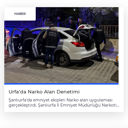
HABER
Urfa'da Narko Alan Denetimi
Şanlıurfa'da emniyet ekipleri Narko alan uygulaması
gerçekleştirdi. Şanlıurfa İl Emniyet Müdürlüğü Narkotik
Suçlarla Mücadele Şube Müdürlüğü koordinesinde,
Süleymaniye Mahallesi'nde uyuşturucu ile mücadele
kapsamında 38 ekip, 100 personelin katılımıyla Narko
alan uygulaması yapıldı. Ekiplerce 4 ayrı noktada