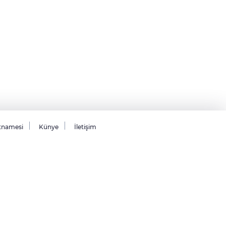
tnamesi
Künye
İletişim
26 Tüm hakları saklıdır.