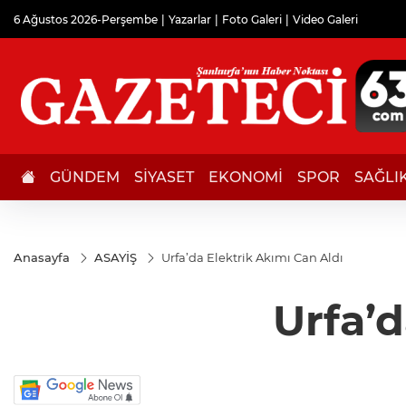
6 Ağustos 2026-Perşembe
Yazarlar
Foto Galeri
Video Galeri
GÜNDEM
SİYASET
EKONOMİ
SPOR
SAĞLI
Anasayfa
ASAYİŞ
Urfa’da Elektrik Akımı Can Aldı
Urfa’d