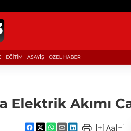
K
EĞİTİM
ASAYİŞ
ÖZEL HABER
a Elektrik Akımı C