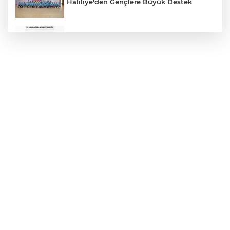
Haliliye'den Gençlere Büyük Destek
Çok Sayıda Ürün Ele Geçirildi
Hikmet Başak’tan Ulaşım Çalışması
Atatürk Bulvarında Asfalt Yenileniyor
Gazze'de Soykırım Devam Ediyor