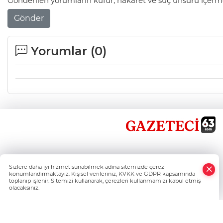
Gönderilen yorumların küfür, hakaret ve suç unsuru içerme
Gönder
Yorumlar (
0
)
×
Sizlere daha iyi hizmet sunabilmek adına sitemizde çerez
Whatsapp
konumlandırmaktayız. Kişisel verileriniz, KVKK ve GDPR kapsamında
toplanıp işlenir. Sitemizi kullanarak, çerezleri kullanmamızı kabul etmiş
olacaksınız.
Şanlıurfa'nın Haber Nokta