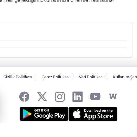
mesi gerektiğini okurlarımıza önemle hatırlatırız!
Gizlilik Politikası
Çerez Politikası
Veri Politikası
Kullanım Şar
sı... -
HABER YAZILIMI
ve TURKTICARET.NET projesidir Copyright© 2006-20