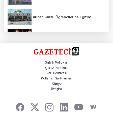
Kur'an Kursu Öğrencilerine Eğitim
Otomobil Eşeğe Çarptı 4 Yaralı
Siverek’te Mahmut Gülel Dönemi
Gizlilik Politikası
Çerez Politikası
Veri Politikası
Filistin Konvoyuna Coşkulu Karşılama
Kullanım Şartnamesi
Künye
İletişim
Kazada 1 Kişi Öldü, 1 Kişi Yaralandı