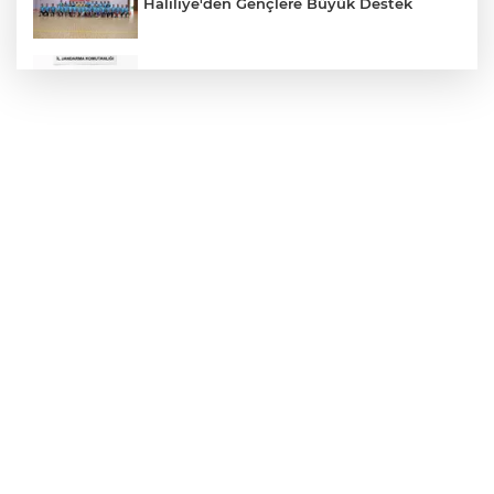
Haliliye'den Gençlere Büyük Destek
Çok Sayıda Ürün Ele Geçirildi
Hikmet Başak’tan Ulaşım Çalışması
Atatürk Bulvarında Asfalt Yenileniyor
Gazze'de Soykırım Devam Ediyor