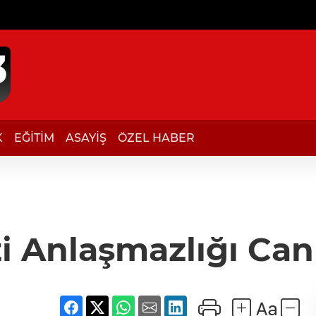
K
EĞİTİM
ASAYİŞ
ÖZEL HABER
i Anlaşmazlığı Can