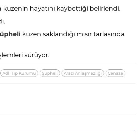
 kuzenin hayatını kaybettiği belirlendi.
ı.
üpheli
kuzen saklandığı mısır tarlasında
lemleri sürüyor.
Adli Tıp Kurumu
Şüpheli
Arazi Anlaşmazlığı
Cenaze