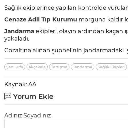
Sağlık ekiplerince yapılan kontrolde vurulan
Cenaze
Adli Tıp Kurumu
morguna kaldırıld
Jandarma
ekipleri, olayın ardından kaçan
ş
yakaladı.
Gözaltına alınan şüphelinin jandarmadaki iş
Şanlıurfa
Akçakale
Tartışma
Jandarma
Sağlık Ekipleri
Kaynak: AA
Yorum Ekle
Adınız Soyadınız