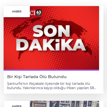
HABER
Bir Kişi Tarlada Ölü Bulundu
Şanlıurfa'nın Akçakale ilçesinde bir kişi tarlada ölü
bulundu. Yakınlarınca kayıp olduğu ihbarı yapılan 58
yaşındaki Ali Türkmen'in bulunması için jandarma
ekiplerince arama yapıldı. Ohali Mahallesi
yakınlarındaki bir tarlada Türkmen'in cansız bedeni
bulundu. Türkmen'in cesedi, olay yerindeki incelemenin
HABER