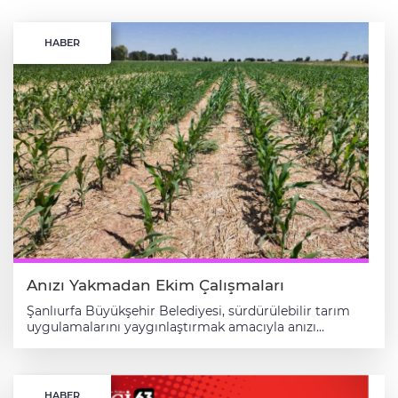
HABER
Anızı Yakmadan Ekim Çalışmaları
Şanlıurfa Büyükşehir Belediyesi, sürdürülebilir tarım
uygulamalarını yaygınlaştırmak amacıyla anızı
yakmadan doğrudan ekim çalışmalarını kararlılıkla
sürdürüyor. GAP Tarımsal Araştırma Enstitüsü iş
birliğiyle yürütülen proje kapsamında, toprağı koruyan
ve üretim maliyetlerini düşüren doğrudan ekim
HABER