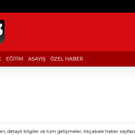
K
EĞİTİM
ASAYİŞ
ÖZEL HABER
, detaylı bilgiler ve tüm gelişmeler, Akçakale haber sayfasın