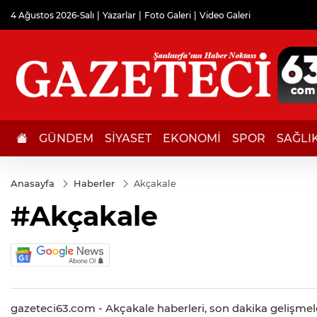
4 Ağustos 2026-Salı
Yazarlar
Foto Galeri
Video Galeri
GÜNDEM
SİYASET
EKONOMİ
SPOR
SAĞLI
Anasayfa
Haberler
Akçakale
#Akçakale
gazeteci63.com - Akçakale haberleri, son dakika gelişmeleri