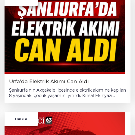
yapılan geniş çaplı aramada bulunan otomobil vinç
yardımıyla sudan çıkarıldı. Sulama kanalında kaybolan
sürücü ise aranıyor.
Urfa’da Elektrik Akımı Can Aldı
Şanlıurfa'nın Akçakale ilçesinde elektrik akımına kapılan
8 yaşındaki çocuk yaşamını yitirdi. Kırsal Ekinyazı
Mahallesi'nde evdeki su dinamosuna dokunan Zehra
Bakadur, elektrik akımına kapıldı. İhbar üzerine olay
yerine sağlık ve jandarma ekipleri sevk edildi. Sağlık
ekiplerince Akçakale Devlet Hastanesine kaldırılan
HABER
Bakadur, müdahalelere rağmen kurtarılamadı.