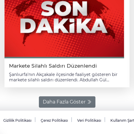
Markete Silahlı Saldırı Düzenlendi
Şanlıurfa'nın Akçakale ilçesinde faaliyet gösteren bir
markete silahlı saldırı düzenlendi. Abdullah Gül
Bulvarı'nda bulunan markete gelen kimliği henüz
tespit edilemeyen kişi ya da kişiler markete ateş açtı.
Durumun bildirilmesi üzerine olay yerine polis ve sağlık
ekipleri sevk edildi. Ölen ya da yaralananın olmadığı
Daha Fazla Göster
olayda, polis ekipleri marketin 7 noktasına kurşun
isabet ettiğini tespit etti. Ekipler, kaçan şüpheli ya da
şüphelilerin yakalanması için çalışma başlattı.
Gizlilik Politikası
Çerez Politikası
Veri Politikası
Kullanım Şar