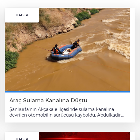
HABER
Araç Sulama Kanalına Düştü
Şanlıurfa'nın Akçakale ilçesinde sulama kanalına
devrilen otomobilin sürücüsü kayboldu. Abdulkadir
Taştan (36) idaresindeki 34 GET 243 plakalı otomobil,
kırsal Şahinsoylu Mahallesi yakınlarında sulama
kanalına devrildi. Çevredekilerin ihbarı üzerine bölgeye
AFAD, jandarma ve dalgıç ekipleri sevk edildi. Bölgede
HABER