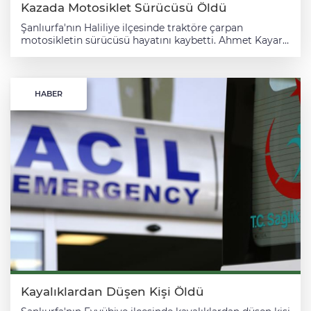
Kazada Motosiklet Sürücüsü Öldü
Şanlıurfa'nın Haliliye ilçesinde traktöre çarpan
motosikletin sürücüsü hayatını kaybetti. Ahmet Kayar
(25) yönetimindeki 63 AGM 698 plakalı motosiklet,
Şanlıurfa-Mardin kara yolunun 10. kilometresinde S.Ö.
idaresindeki 63 PS 758 plakalı traktöre bağlı römorka
çarptı. Çevredekilerin ihbarı üzerine kaza yerine sağlık
HABER
ve polis ekibi sevk edildi. Ekiplerce yapılan incelemede
motosiklet sürücüsü Kayar'ın olay yerinde hayatını
kaybettiği belirlendi. Cenaze, otopsi işlemleri için
Şanlıurfa Adli Tıp Kurumu morguna kaldırıldı. Traktör
sürücüsü S.Ö. ise gözaltına alındı.
Kayalıklardan Düşen Kişi Öldü