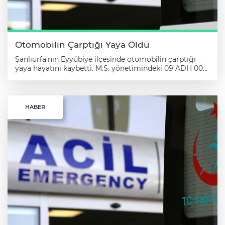
Otomobilin Çarptığı Yaya Öldü
Şanlıurfa'nın Eyyübiye ilçesinde otomobilin çarptığı
yaya hayatını kaybetti. M.S. yönetimindeki 09 ADH 004
plakalı otomobil, Şanlıurfa-Akçakale kara yolunun
Abdurrahman Dede Mahallesi mevkisinde yolun
karşısına geçmeye çalışan Emrullah Aytekin'e (17)
çarptı. İhbar üzerine olay yerine sağlık ve polis ekipleri
HABER
sevk edildi. Sağlık ekiplerince yapılan incelemede
Aytekin'in hayatını kaybettiği belirlendi. Aytekin'in
cenazesi, Adli Tıp Kurumu morguna kaldırıldı. Olay
yerinden kaçan sürücü, polis tarafından gözaltına
alındı.