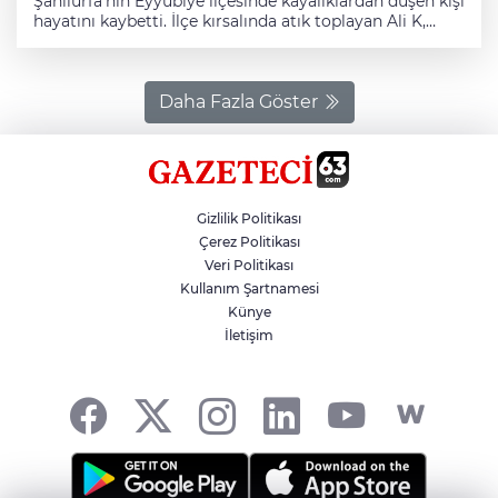
Şanlıurfa'nın Eyyübiye ilçesinde kayalıklardan düşen kişi
hayatını kaybetti. İlçe kırsalında atık toplayan Ali K,
dengesini kaybederek kayalıklardan düştü. İhbar
üzerine bölgeye 112 Acil Sağlık, jandarma ve AFAD
ekipleri sevk edildi. Sağlık ekiplerince yapılan kontrolde,
Ali K'nin olay yerinde hayatını kaybettiği belirlendi.
Daha Fazla Göster
Cenaze, otopsi işlemleri için Şanlıurfa Adli Tıp Kurumu
morguna kaldırıldı.
Gizlilik Politikası
Çerez Politikası
Veri Politikası
Kullanım Şartnamesi
Künye
İletişim