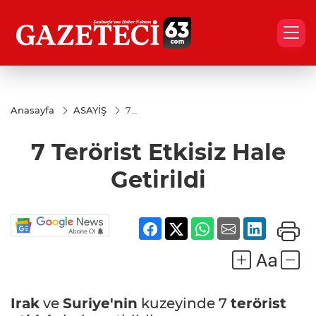
Anasayfa
ASAYİŞ
7
Terörist
Etkisiz
7 Terörist Etkisiz Hale
Hale
Getirildi
Getirildi
Irak
ve
Suriye'nin
kuzeyinde 7
terörist