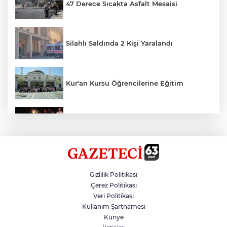
47 Derece Sıcakta Asfalt Mesaisi
Silahlı Saldırıda 2 Kişi Yaralandı
Kur'an Kursu Öğrencilerine Eğitim
Otomobil Eşeğe Çarptı 4 Yaralı
Siverek’te Mahmut Gülel Dönemi
Gizlilik Politikası
Çerez Politikası
Veri Politikası
Filistin Konvoyuna Coşkulu Karşılama
Kullanım Şartnamesi
Künye