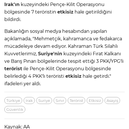
Irak'ın
kuzeyindeki Pençe-Kilit Operasyonu
bölgesinde 7 teröristin
etkisiz
hale getirildiğini
bildirdi.
Bakanlığın sosyal medya hesabından yapılan
açıklamada, "Mehmetçik, kahramanca ve fedakarca
mücadeleye devam ediyor. Kahraman Türk Silahlı
Kuvvetlerimiz,
Suriye'nin
kuzeyindeki Fırat Kalkanı
ve Barış Pınarı bölgelerinde tespit ettiği 3 PKK/YPG'li
terörist
ile Pençe-Kilit Operasyonu bölgesinde
belirlediği 4 PKK'lı teröristi
etkisiz
hale getirdi."
ifadeleri yer aldı.
Türkiye
Irak
Suriye
Sınır
Terörist
Etkisiz
Asayiş
Güvenlik
Kaynak: AA