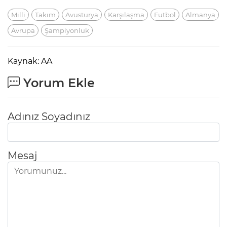
Milli
Takım
Avusturya
Karşılaşma
Futbol
Almanya
Avrupa
Şampiyonluk
Kaynak: AA
Yorum Ekle
Adınız Soyadınız
Mesaj