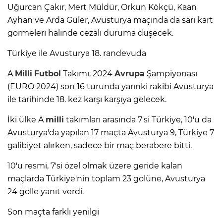
Uğurcan Çakır, Mert Müldür, Orkun Kökçü, Kaan
Ayhan ve Arda Güler, Avusturya maçında da sarı kart
görmeleri halinde cezalı duruma düşecek.
Türkiye ile Avusturya 18. randevuda
A
Milli
Futbol
Takımı, 2024
Avrupa
Şampiyonası
(EURO 2024) son 16 turunda yarınki rakibi Avusturya
ile tarihinde 18. kez karşı karşıya gelecek.
İki ülke A
milli
takımları arasında 7'si Türkiye, 10'u da
Avusturya'da yapılan 17 maçta Avusturya 9, Türkiye 7
galibiyet alırken, sadece bir maç berabere bitti.
10'u resmi, 7'si özel olmak üzere geride kalan
maçlarda Türkiye'nin toplam 23 golüne, Avusturya
24 golle yanıt verdi.
Son maçta farklı yenilgi